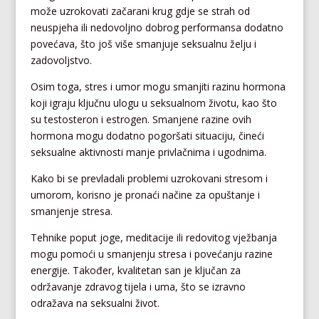
može uzrokovati začarani krug gdje se strah od
neuspjeha ili nedovoljno dobrog performansa dodatno
povećava, što još više smanjuje seksualnu želju i
zadovoljstvo.
Osim toga, stres i umor mogu smanjiti razinu hormona
koji igraju ključnu ulogu u seksualnom životu, kao što
su testosteron i estrogen. Smanjene razine ovih
hormona mogu dodatno pogoršati situaciju, čineći
seksualne aktivnosti manje privlačnima i ugodnima.
Kako bi se prevladali problemi uzrokovani stresom i
umorom, korisno je pronaći načine za opuštanje i
smanjenje stresa.
Tehnike poput joge, meditacije ili redovitog vježbanja
mogu pomoći u smanjenju stresa i povećanju razine
energije. Također, kvalitetan san je ključan za
održavanje zdravog tijela i uma, što se izravno
odražava na seksualni život.