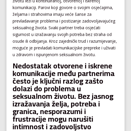
životu leži u kontinuiranoj, otvorenoj i iskrenoj
komunikaciji. Parovi koji govore o svojim osjećajima,
željama i strahovima imaju veće šanse za
prevladavanje problema i postizanje zadovoljavajućeg
seksualnog života. Svaki partner treba osjećati
sigurnost u izražavanju svojih potreba bez straha od
osude ili odbijanja. Kroz zajednički trud i razumijevanje,
moguće je prevladati komunikacijske prepreke i uživati
u zdravom i ispunjenom seksualnom životu.
Nedostatak otvorene i iskrene
komunikacije među partnerima
često je ključni razlog zašto
dolazi do problema u
seksualnom životu. Bez jasnog
izražavanja želja, potreba i
granica, nesporazumi i
frustracije mogu narušiti
intimnost i zadovoljstvo