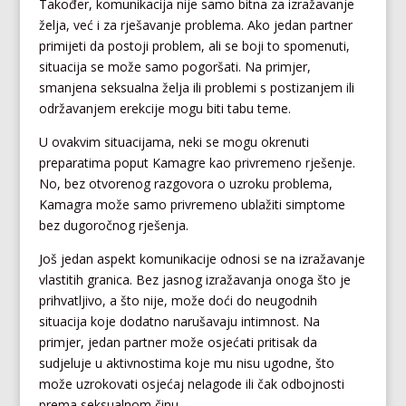
Također, komunikacija nije samo bitna za izražavanje
želja, već i za rješavanje problema. Ako jedan partner
primijeti da postoji problem, ali se boji to spomenuti,
situacija se može samo pogoršati. Na primjer,
smanjena seksualna želja ili problemi s postizanjem ili
održavanjem erekcije mogu biti tabu teme.
U ovakvim situacijama, neki se mogu okrenuti
preparatima poput Kamagre kao privremeno rješenje.
No, bez otvorenog razgovora o uzroku problema,
Kamagra može samo privremeno ublažiti simptome
bez dugoročnog rješenja.
Još jedan aspekt komunikacije odnosi se na izražavanje
vlastitih granica. Bez jasnog izražavanja onoga što je
prihvatljivo, a što nije, može doći do neugodnih
situacija koje dodatno narušavaju intimnost. Na
primjer, jedan partner može osjećati pritisak da
sudjeluje u aktivnostima koje mu nisu ugodne, što
može uzrokovati osjećaj nelagode ili čak odbojnosti
prema seksualnom činu.