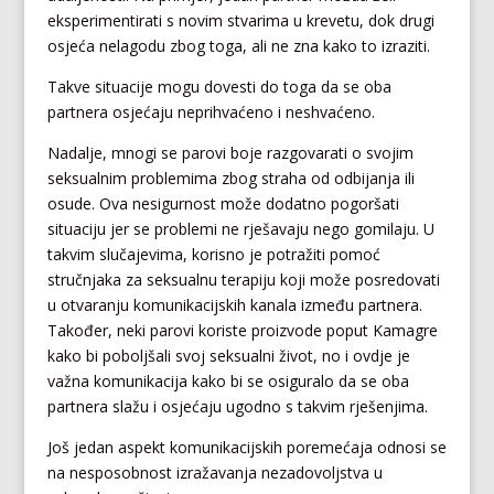
eksperimentirati s novim stvarima u krevetu, dok drugi
osjeća nelagodu zbog toga, ali ne zna kako to izraziti.
Takve situacije mogu dovesti do toga da se oba
partnera osjećaju neprihvaćeno i neshvaćeno.
Nadalje, mnogi se parovi boje razgovarati o svojim
seksualnim problemima zbog straha od odbijanja ili
osude. Ova nesigurnost može dodatno pogoršati
situaciju jer se problemi ne rješavaju nego gomilaju. U
takvim slučajevima, korisno je potražiti pomoć
stručnjaka za seksualnu terapiju koji može posredovati
u otvaranju komunikacijskih kanala između partnera.
Također, neki parovi koriste proizvode poput Kamagre
kako bi poboljšali svoj seksualni život, no i ovdje je
važna komunikacija kako bi se osiguralo da se oba
partnera slažu i osjećaju ugodno s takvim rješenjima.
Još jedan aspekt komunikacijskih poremećaja odnosi se
na nesposobnost izražavanja nezadovoljstva u