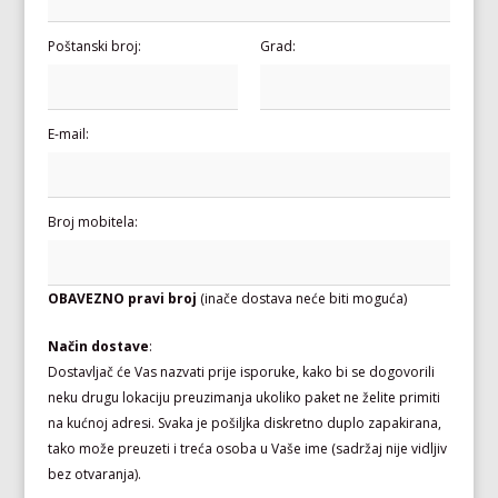
Poštanski broj:
Grad:
E-mail:
Broj mobitela:
OBAVEZNO pravi broj
(inače dostava neće biti moguća)
Način dostave
:
Dostavljač će Vas nazvati prije isporuke, kako bi se dogovorili
neku drugu lokaciju preuzimanja ukoliko paket ne želite primiti
na kućnoj adresi. Svaka je pošiljka diskretno duplo zapakirana,
tako može preuzeti i treća osoba u Vaše ime (sadržaj nije vidljiv
bez otvaranja).