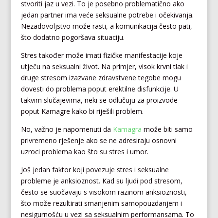
stvoriti jaz u vezi. To je posebno problematično ako
jedan partner ima veće seksualne potrebe i očekivanja.
Nezadovoljstvo može rasti, a komunikacija često pati,
što dodatno pogoršava situaciju.
Stres također može imati fizičke manifestacije koje
utječu na seksualni život. Na primjer, visok krvni tlak i
druge stresom izazvane zdravstvene tegobe mogu
dovesti do problema poput erektilne disfunkcije. U
takvim slučajevima, neki se odlučuju za proizvode
poput Kamagre kako bi riješili problem.
No, važno je napomenuti da
Kamagra
može biti samo
privremeno rješenje ako se ne adresiraju osnovni
uzroci problema kao što su stres i umor.
Još jedan faktor koji povezuje stres i seksualne
probleme je anksioznost. Kad su ljudi pod stresom,
često se suočavaju s visokom razinom anksioznosti,
što može rezultirati smanjenim samopouzdanjem i
nesigurnošću u vezi sa seksualnim performansama. To