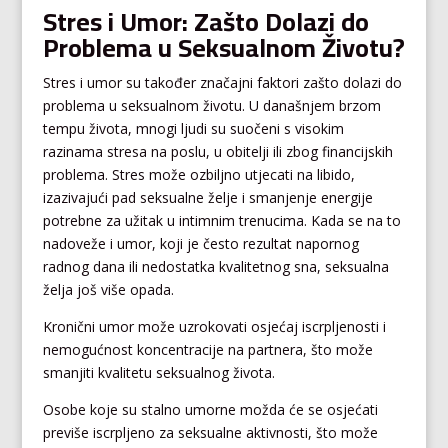
Stres i Umor: Zašto Dolazi do
Problema u Seksualnom Životu?
Stres i umor su također značajni faktori zašto dolazi do
problema u seksualnom životu. U današnjem brzom
tempu života, mnogi ljudi su suočeni s visokim
razinama stresa na poslu, u obitelji ili zbog financijskih
problema. Stres može ozbiljno utjecati na libido,
izazivajući pad seksualne želje i smanjenje energije
potrebne za užitak u intimnim trenucima. Kada se na to
nadoveže i umor, koji je često rezultat napornog
radnog dana ili nedostatka kvalitetnog sna, seksualna
želja još više opada.
Kronični umor može uzrokovati osjećaj iscrpljenosti i
nemogućnost koncentracije na partnera, što može
smanjiti kvalitetu seksualnog života.
Osobe koje su stalno umorne možda će se osjećati
previše iscrpljeno za seksualne aktivnosti, što može