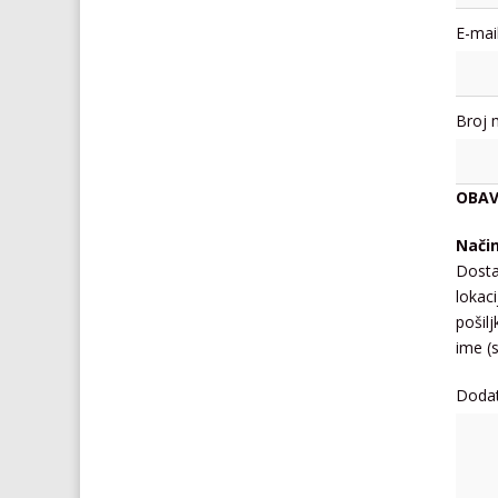
E-mail
Broj 
OBAV
Nači
Dosta
lokaci
pošil
ime (s
Doda