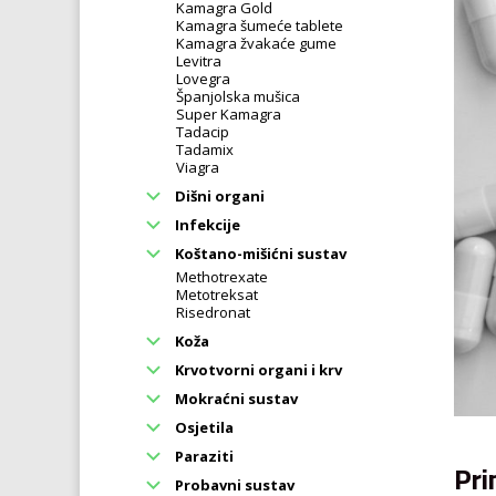
Kamagra Gold
Kamagra šumeće tablete
Kamagra žvakaće gume
Levitra
Lovegra
Španjolska mušica
Super Kamagra
Tadacip
Tadamix
Viagra
Dišni organi
Infekcije
Koštano-mišićni sustav
Methotrexate
Metotreksat
Risedronat
Koža
Krvotvorni organi i krv
Mokraćni sustav
Osjetila
Paraziti
Pri
Probavni sustav