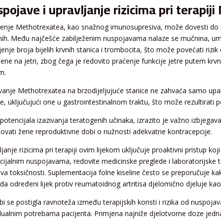
pojave i upravljanje rizicima pri terapi
tenje Methotrexatea, kao snažnog imunosupresiva, može dovesti do n
jnih. Među najčešće zabilježenim nuspojavama nalaze se mučnina, umor
enje broja bijelih krvnih stanica i trombocita, što može povećati rizik
ene na jetri, zbog čega je redovito praćenje funkcije jetre putem kr
m.
vanje Methotrexatea na brzodijeljujuće stanice ne zahvaća samo upaln
e, uključujući one u gastrointestinalnom traktu, što može rezultirati po
potencijala izazivanja teratogenih učinaka, izrazito je važno izbjegava
tovati žene reproduktivne dobi o nužnosti adekvatne kontracepcije.
janje rizicima pri terapiji ovim lijekom uključuje proaktivni pristup k
cijalnim nuspojavama, redovite medicinske preglede i laboratorijske te
va toksičnosti. Suplementacija folne kiseline često se preporučuje ka
 da određeni lijek protiv reumatoidnog artritisa djelomično djeluje kao
i se postigla ravnoteža između terapijskih koristi i rizika od nuspojav
idualnim potrebama pacijenta. Primjena najniže djelotvorne doze jedna 