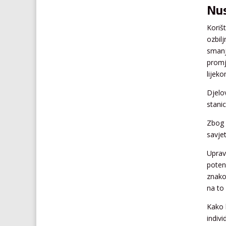
Nus
Koriš
ozbil
smanj
promj
lijeko
Djelo
stanic
Zbog 
savje
Upravl
poten
znako
na to
Kako b
indiv