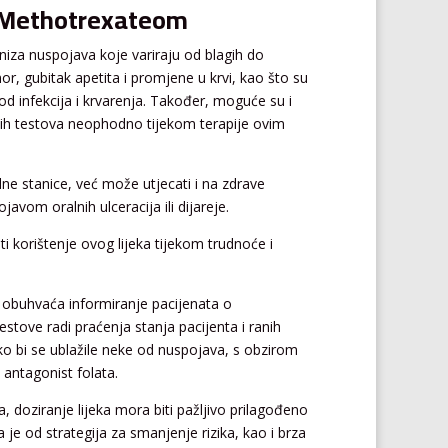
ji Methotrexateom
iza nuspojava koje variraju od blagih do
, gubitak apetita i promjene u krvi, kao što su
 od infekcija i krvarenja. Također, moguće su i
vnih testova neophodno tijekom terapije ovim
e stanice, već može utjecati i na zdrave
javom oralnih ulceracija ili dijareje.
ti korištenje ovog lijeka tijekom trudnoće i
oji obuhvaća informiranje pacijenata o
stove radi praćenja stanja pacijenta i ranih
ko bi se ublažile neke od nuspojava, s obzirom
 antagonist folata.
a, doziranje lijeka mora biti pažljivo prilagođeno
je od strategija za smanjenje rizika, kao i brza