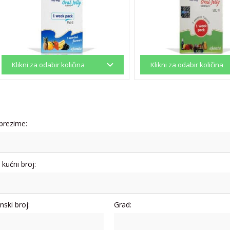
 prezime:
i kućni broj:
nski broj:
Grad: