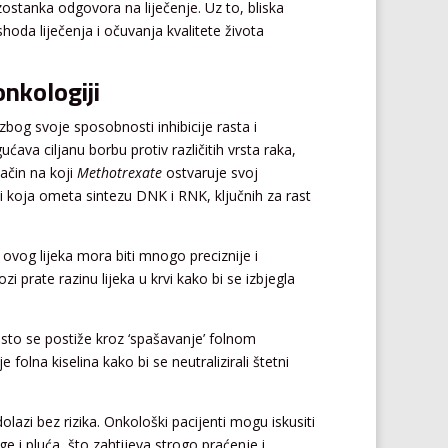
 izostanka odgovora na liječenje. Uz to, bliska
hoda liječenja i očuvanja kvalitete života
nkologiji
bog svoje sposobnosti inhibicije rasta i
ava ciljanu borbu protiv različitih vrsta raka,
ačin na koji
Methotrexate
ostvaruje svoj
ti koja ometa sintezu DNK i RNK, ključnih za rast
 ovog lijeka mora biti mnogo preciznije i
zi prate razinu lijeka u krvi kako bi se izbjegla
često se postiže kroz ‘spašavanje’ folnom
olna kiselina kako bi se neutralizirali štetni
olazi bez rizika. Onkološki pacijenti mogu iskusiti
e i pluća, što zahtijeva strogo praćenje i