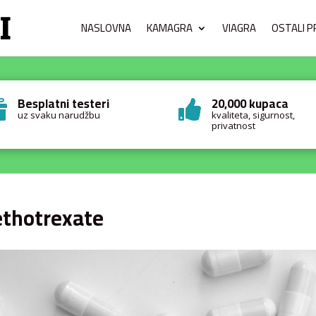
NASLOVNA
KAMAGRA
VIAGRA
OSTALI P
Besplatni testeri
20,000 kupaca


uz svaku narudžbu
kvaliteta, sigurnost,
privatnost
thotrexate