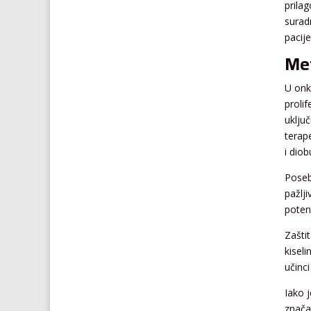
prilag
suradn
pacije
Met
U onk
proli
uklju
terap
i diob
Poseb
pažlji
poten
Zašti
kisel
učinci
Iako j
znača