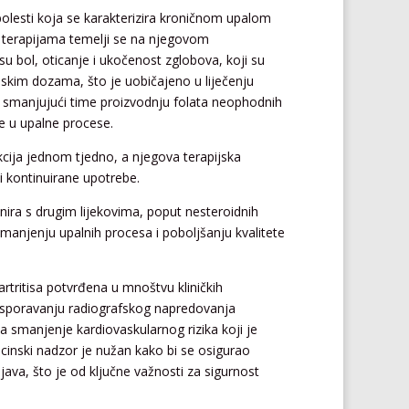
 bolesti koja se karakterizira kroničnom upalom
m terapijama temelji se na njegovom
 bol, oticanje i ukočenost zglobova, koji su
niskim dozama, što je uobičajeno u liječenju
u, smanjujući time proizvodnju folata neophodnih
e u upalne procese.
kcija jednom tjedno, a njegova terapijska
i kontinuirane upotrebe.
nira s drugim lijekovima, poput nesteroidnih
smanjenju upalnih procesa i poboljšanju kvalitete
artritisa potvrđena u mnoštvu kliničkih
 usporavanju radiografskog napredovanja
a smanjenje kardiovaskularnog rizika koji je
cinski nadzor je nužan kako bi se osigurao
ava, što je od ključne važnosti za sigurnost