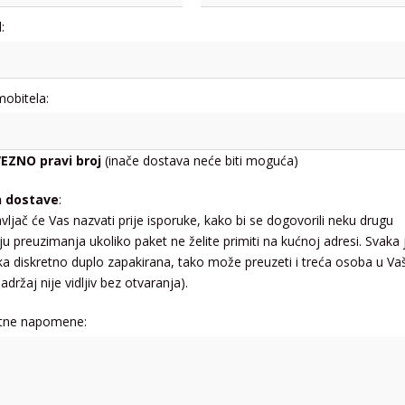
:
mobitela:
EZNO pravi broj
(inače dostava neće biti moguća)
n dostave
:
vljač će Vas nazvati prije isporuke, kako bi se dogovorili neku drugu
ju preuzimanja ukoliko paket ne želite primiti na kućnoj adresi. Svaka 
jka diskretno duplo zapakirana, tako može preuzeti i treća osoba u Va
adržaj nije vidljiv bez otvaranja).
tne napomene: