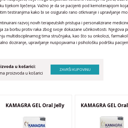
ku tijekom liječenja. Važno je da se pacijenti pod kemoterapijom koj
itim testiranjima kako bi se osiguralo rano otkrivanje i upravljanje 
ntinuirani razvoj novih terapeutskih pristupa i personalizirane medicin
ija za borbu protiv raka zbog svoje dokazane učinkovitosti. Njegova pri
nju multidisciplinarnog tima stručnjaka, kao što su onkolozi, farmakol
alno doziranje, upravljanje nuspojavama i psihološku podršku pacijen
izvoda u košarici:
a proizvoda u košarici
KAMAGRA GEL Oral Jelly
KAMAGRA GEL Oral J