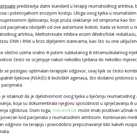
trexate
predstavlja zlatni standard u terapiji reumatoidnog artritisa,
ova i potencijalnom erozijom kostiju. Uloga ovog lijeka u reumatski
supresivnom djelovanju, koje pruža olakšanje od simptoma kao što su
 kod pacijenata oboljelih od ove autoimune bolesti. Kada se koristi u 
toidnog artritisa, Methotrexate inhibira enzim dihidrofolat reduktaz
ntezu DNK i RNK u brzo dijeljenim stanicama, kao što su one uključen
 se obično uzima oralno ili putem subkutanog ili intramuskularnog inje
ovitost često se ocjenjuje nakon nekoliko tjedana do nekoliko mjesec
bi se postigao optimalan terapijski odgovor, ovaj lijek se često kombi
upalnih lijekova (NSAID) ili bioloških agenasa, što dodatno pridonosi 
 pacijenata.
 je istaknuti da je djelotvornost ovog lijeka u liječenju reumatoidnog 
živanja, koja su dokumentirala njegovu sposobnost u sprječavanju ili
enja zglobova. Osim toga,
metotreksat
može imati pozitivan učinak n
 povećan kod pacijenata s reumatoidnim artritisom. Kontinuirani medi
lan odgovor na terapiju i pravodobno prepoznavanje bilo kakvih nuspoj
enata.