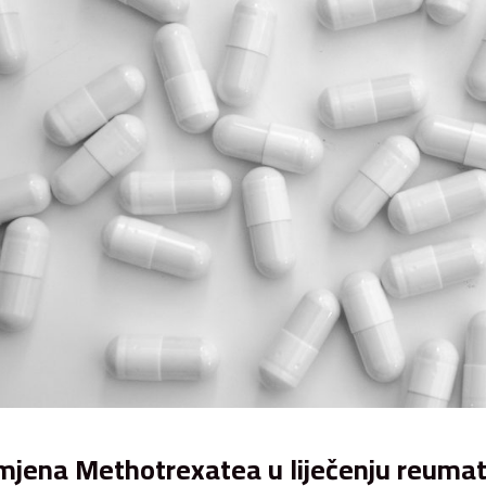
mjena Methotrexatea u liječenju reumato