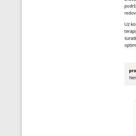
podrš
redov
Uz ko
terap
surad
optim
pro
Nem