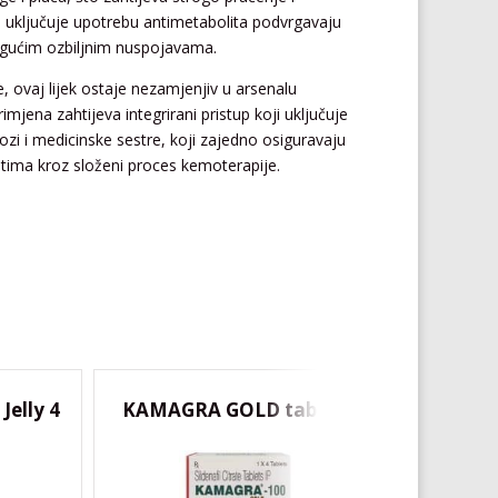
a uključuje upotrebu antimetabolita podvrgavaju
mogućim ozbiljnim nuspojavama.
e, ovaj lijek ostaje nezamjenjiv u arsenalu
mjena zahtijeva integrirani pristup koji uključuje
ozi i medicinske sestre, koji zajedno osiguravaju
tima kroz složeni proces kemoterapije.
elly 4
KAMAGRA GOLD tablete
SUPER 