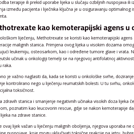
odba terapije ili prekid uporabe lijeka u slučaju ozbiljnih nuspojava ili
ja između pacijenta i liječnika ključna je u osiguravanju optimalnog is
nta.
hotrexate kao kemoterapijski agens u o
ološkom liječenju, Methotrexate se koristi kao kemoterapijski agens z
feracije malignih stanica. Primjena ovog lijeka u visokim dozama omoguć
čujući leukemiju, osteosarkom, kao i određene tumore glave i vrata. N
eutski učinak u onkologiji temelji se na njegovoj antifolatnoj aktivnos
u raka.
no je važno naglasiti da, kada se koristi u onkološke svrhe, doziranje
vije kontrolirano nego u liječenju reumatskih bolesti. U tu svrhu, onkolo
cijalna toksičnost.
ta zdravih stanica i smanjenje negativnih učinaka visokih doza lijeka 
inom, poznatim kao leucovorin rescue, gdje se nakon kemoterapije daje f
 lijeka na zdrave stanice.
e ovaj lijek važan u liječenju malignih oboljenja, njegova uporaba ne d
jne nuspojave, koje mogu uključivati toksične reakcije na jetru, bubreg