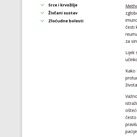
Srce i krvožilje
Metho
Živčani sustav
zglob
imuno
Zloćudne bolesti
česti
reuma
za si
Lijek
učink
Kako 
protu
života
Važno
istra
ošteć
često
pravi
pacij