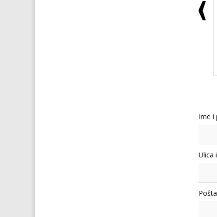
Ime i
Ulica 
Pošta