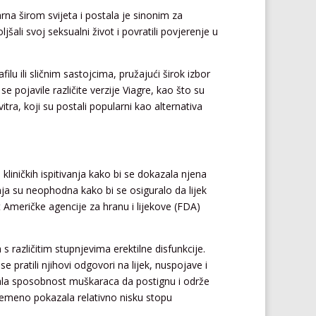
rna širom svijeta i postala je sinonim za
jšali svoj seksualni život i povratili povjerenje u
filu ili sličnim sastojcima, pružajući širok izbor
 pojavile različite verzije Viagre, kao što su
evitra, koji su postali popularni kao alternativa
 kliničkih ispitivanja kako bi se dokazala njena
vanja su neophodna kako bi se osiguralo da lijek
 Američke agencije za hranu i lijekove (FDA)
s različitim stupnjevima erektilne disfunkcije.
e pratili njihovi odgovori na lijek, nuspojave i
jšala sposobnost muškaraca da postignu i održe
vremeno pokazala relativno nisku stopu