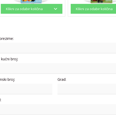
 prezime:
i kućni broj:
nski broj:
Grad:
: