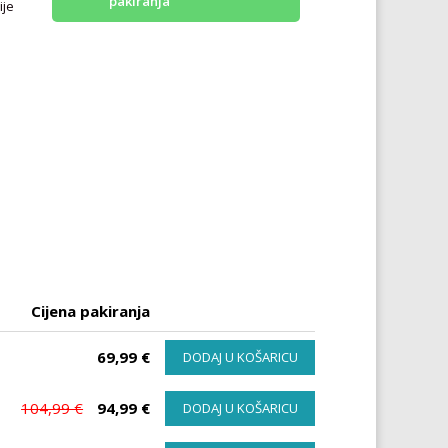
pakiranja
ije
a
Cijena pakiranja
69,99 €
DODAJ U KOŠARICU
104,99 €
94,99 €
DODAJ U KOŠARICU