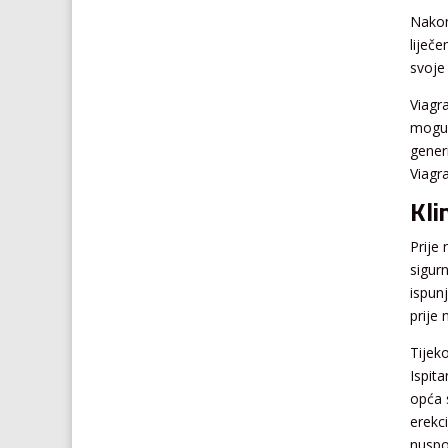
Nakon
liječe
svoje
Viagra
moguć
generi
Viagra
Kli
Prije 
sigurn
ispun
prije
Tijeko
Ispita
opća 
erekc
nuspo