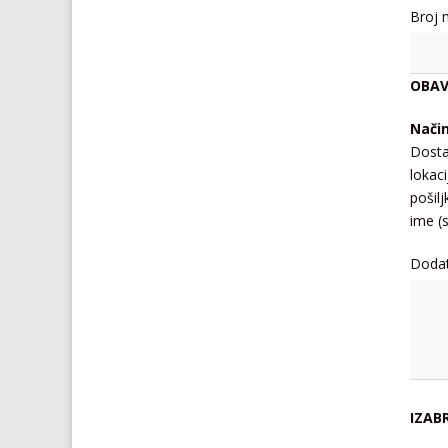
Broj 
OBAV
Nači
Dosta
lokaci
pošil
ime (s
Doda
IZAB