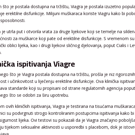
 što je postala dostupna na tržištu, Viagra je postala izuzetno popula
nje erektilne disfunkcije. Milijuni muškaraca koriste Viagru kako bi pobol
 sposobnosti.
 je utrla put i otvorila vrata za druge lijekove koji se temelje na sildena
nosti za muškarce koji pate od erektilne disfunkcije. S vremenom su se
čki oblici lijeka, kao i drugi lijekovi sličnog djelovanja, poput Cialis i L
.
nička ispitivanja Viagre
nego što je Viagra postala dostupna na tržištu, prošla je niz rigoroznih
ost i učinkovitost u liječenju erektilne disfunkcije. Ova klinička ispiti
java standarde koji su propisani od strane regulatornih agencija poput
 nego što se odobri za širu upotrebu.
m ovih kliničkih ispitivanja, Viagra je testirana na tisućama muškaraca 
nici su podvrgnuti strogo kontroliranim postupcima ispitivanja kako bi s
sigurnost lijeka. Ovi testovi su pokazali da je Viagra značajno pobol
iju tijekom seksualne aktivnosti u usporedbi s placebom, dok je isto
java.