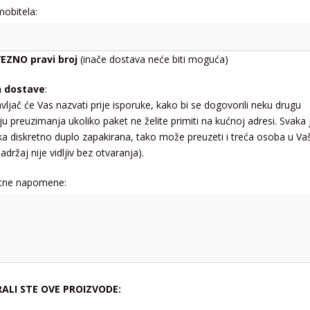
mobitela:
EZNO pravi broj
(inače dostava neće biti moguća)
n dostave
:
vljač će Vas nazvati prije isporuke, kako bi se dogovorili neku drugu
ju preuzimanja ukoliko paket ne želite primiti na kućnoj adresi. Svaka 
jka diskretno duplo zapakirana, tako može preuzeti i treća osoba u Va
adržaj nije vidljiv bez otvaranja).
tne napomene:
RALI STE OVE PROIZVODE: