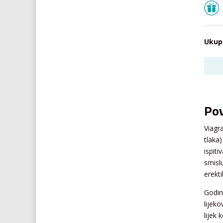
Ukup
Pov
Viagra
tlaka
ispiti
smisl
erekti
Godin
lijeko
lijek 