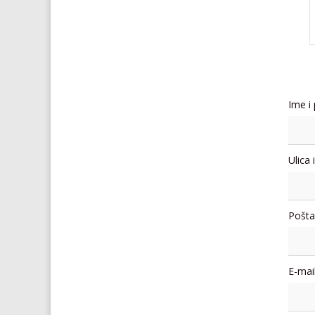
Ime i
Ulica 
Pošta
E-mail