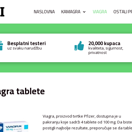
NASLOVNA
KAMAGRA
VIAGRA
OSTALI P
Besplatni testeri
20,000 kupaca


uz svaku narudžbu
kvaliteta, sigurnost,
privatnost
agra tablete
Viagra, proizvod tvrtke Pfizer, dostupna je u
pakiranju koje sadrži 4 tablete od 100 mg. Da bist
postigli najbolje rezultate, preporučuje se da tabl