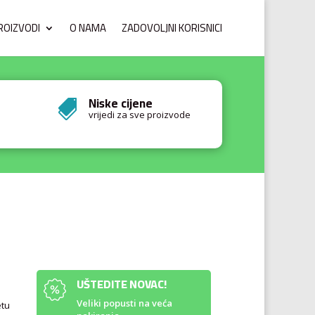
ROIZVODI
O NAMA
ZADOVOLJNI KORISNICI
Niske cijene

vrijedi za sve proizvode
UŠTEDITE NOVAC!
e
Veliki popusti na veća
etu