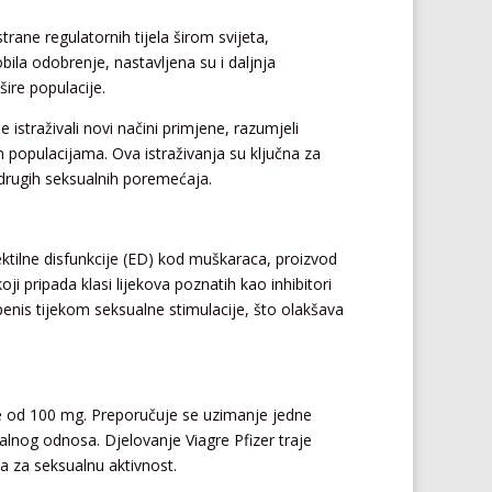
strane regulatornih tijela širom svijeta,
ila odobrenje, nastavljena su i daljnja
šire populacije.
se istraživali novi načini primjene, razumjeli
im populacijama. Ova istraživanja su ključna za
i drugih seksualnih poremećaja.
erektilne disfunkcije (ED) kod muškaraca, proizvod
koji pripada klasi lijekova poznatih kao inhibitori
 penis tijekom seksualne stimulacije, što olakšava
lete od 100 mg. Preporučuje se uzimanje jedne
alnog odnosa. Djelovanje Viagre Pfizer traje
 za seksualnu aktivnost.