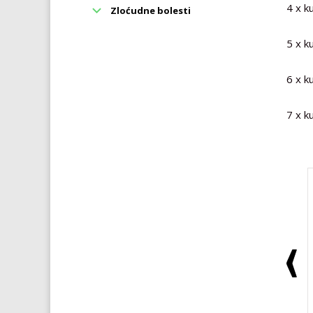
4 x k
Zloćudne bolesti
5 x k
6 x k
7 x k