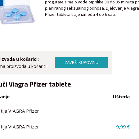
progutate s malo vode otprilike 30 do 35 minuta pr
planiranog seksualnog odnosa. Djelovanje Viagr
Pfizer tableta traje između 4 do 6 sati.
izvoda u košarici:
a proizvoda u košarici
uči Viagra Pfizer tablete
ranje
Ušteda
utija VIAGRA Pfizer
utija VIAGRA Pfizer
9,99 €