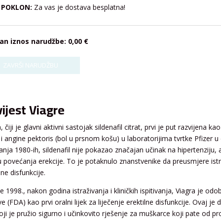
POKLON:
Za vas je dostava besplatna!
an iznos narudžbe:
0,00 €
ijest Viagre
, čiji je glavni aktivni sastojak sildenafil citrat, prvi je put razvijena k
) i angine pektoris (bol u prsnom košu) u laboratorijima tvrtke Pfizer
vanja 1980-ih, sildenafil nije pokazao značajan učinak na hipertenziju, a
u povećanja erekcije. To je potaknulo znanstvenike da preusmjere istra
lne disfunkcije.
e 1998., nakon godina istraživanja i kliničkih ispitivanja, Viagra je o
ve (FDA) kao prvi oralni lijek za liječenje erektilne disfunkcije. Ovaj je
koji je pružio sigurno i učinkovito rješenje za muškarce koji pate od p