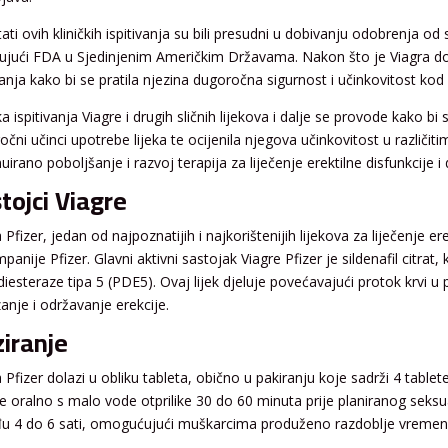
ati ovih kliničkih ispitivanja su bili presudni u dobivanju odobrenja od 
čujući FDA u Sjedinjenim Američkim Državama. Nakon što je Viagra dob
vanja kako bi se pratila njezina dugoročna sigurnost i učinkovitost kod 
ka ispitivanja Viagre i drugih sličnih lijekova i dalje se provode kako bi 
čni učinci upotrebe lijeka te ocijenila njegova učinkovitost u različit
uirano poboljšanje i razvoj terapija za liječenje erektilne disfunkcije 
tojci Viagre
 Pfizer, jedan od najpoznatijih i najkorištenijih lijekova za liječenje 
panije Pfizer. Glavni aktivni sastojak Viagre Pfizer je sildenafil citrat, 
diesteraze tipa 5 (PDE5). Ovaj lijek djeluje povećavajući protok krvi u
anje i održavanje erekcije.
iranje
a Pfizer dolazi u obliku tableta, obično u pakiranju koje sadrži 4 tab
te oralno s malo vode otprilike 30 do 60 minuta prije planiranog seksu
u 4 do 6 sati, omogućujući muškarcima produženo razdoblje vremena