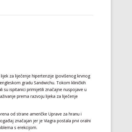
ao lijek za liječenje hipertenzije (povišenog krvnog
 u engleskom gradu Sandwichu. Tokom kliničkih
li su ispitanici primijetili značajne nuspojave u
živanje prema razvoju lijeka za liječenje
dobrena od strane američke Uprave za hranu i
 događaj značajan jer je Viagra postala prvi oralni
roblema s erekcijom.