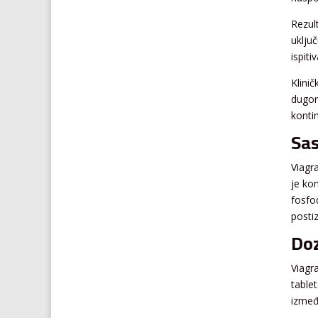
Rezult
uklju
ispiti
Klinič
dugoro
kontin
Sas
Viagra
je kom
fosfo
postiz
Doz
Viagr
table
izmeđ