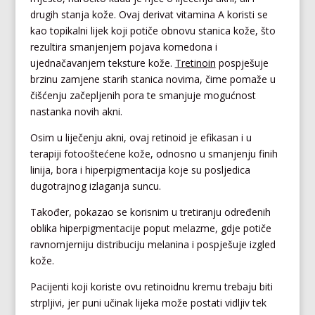
drugih stanja kože. Ovaj derivat vitamina A koristi se
kao topikalni lijek koji potiče obnovu stanica kože, što
rezultira smanjenjem pojava komedona i
ujednačavanjem teksture kože.
Tretinoin
pospješuje
brzinu zamjene starih stanica novima, čime pomaže u
čišćenju začepljenih pora te smanjuje mogućnost
nastanka novih akni.
Osim u liječenju akni, ovaj retinoid je efikasan i u
terapiji fotooštećene kože, odnosno u smanjenju finih
linija, bora i hiperpigmentacija koje su posljedica
dugotrajnog izlaganja suncu.
Također, pokazao se korisnim u tretiranju određenih
oblika hiperpigmentacije poput melazme, gdje potiče
ravnomjerniju distribuciju melanina i pospješuje izgled
kože.
Pacijenti koji koriste ovu retinoidnu kremu trebaju biti
strpljivi, jer puni učinak lijeka može postati vidljiv tek