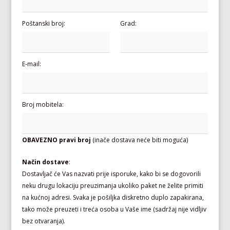
Poštanski broj:
Grad:
E-mail:
Broj mobitela:
OBAVEZNO pravi broj
(inače dostava neće biti moguća)
Način dostave
:
Dostavljač će Vas nazvati prije isporuke, kako bi se dogovorili
neku drugu lokaciju preuzimanja ukoliko paket ne želite primiti
na kućnoj adresi. Svaka je pošiljka diskretno duplo zapakirana,
tako može preuzeti i treća osoba u Vaše ime (sadržaj nije vidljiv
bez otvaranja).