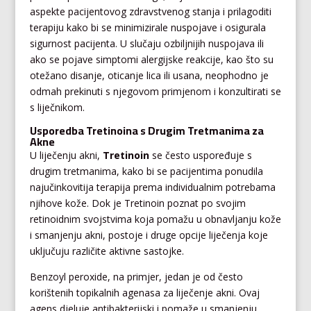
aspekte pacijentovog zdravstvenog stanja i prilagoditi
terapiju kako bi se minimizirale nuspojave i osigurala
sigurnost pacijenta. U slučaju ozbiljnijih nuspojava ili
ako se pojave simptomi alergijske reakcije, kao što su
otežano disanje, oticanje lica ili usana, neophodno je
odmah prekinuti s njegovom primjenom i konzultirati se
s liječnikom.
Usporedba Tretinoina s Drugim Tretmanima za
Akne
U liječenju akni,
Tretinoin
se često uspoređuje s
drugim tretmanima, kako bi se pacijentima ponudila
najučinkovitija terapija prema individualnim potrebama
njihove kože. Dok je Tretinoin poznat po svojim
retinoidnim svojstvima koja pomažu u obnavljanju kože
i smanjenju akni, postoje i druge opcije liječenja koje
uključuju različite aktivne sastojke.
Benzoyl peroxide, na primjer, jedan je od često
korištenih topikalnih agenasa za liječenje akni. Ovaj
agens djeluje antibakterijski i pomaže u smanjenju