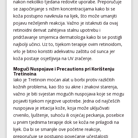
nakon nekoliko tjedana redovite uporabe. Preporučuje
se započinjanje s nižim koncentracijama kako bi se
koža postupno naviknula na lijek, što može umanjiti
pojavu neželjenih reakcija. Važno je istaknuti da ovaj
retinoidni derivat zahtijeva stalnu upotrebu i
pridržavanje smjernica dermatologa kako bi se postigli
najbolji učinci. Uz to, tijekom terapije ovim retinoidom,
vrlo je bitno koristiti adekvatnu zaštitu od sunca jer
koža postaje osjetljivija na UV zračenje.
Mogući Nuspojave i Precautions pri Korištenju
Tretinoina
Iako je Tretinoin moćan alat u borbi protiv različitih
kožnih problema, kao što su akne i znakovi starenja,
važno je biti svjestan mogućih nuspojava koje se mogu
pojaviti tijekom njegove upotrebe. Jedna od najčešćih
nuspojava je iritacija kože, koja može uključivati
crvenilo, ljuštenje, suhoću ili osjećaj peckanja, posebice
u prvim tjednima terapije dok se koža ne prilagodi na
lijek. Da bi se smanjile ove početne reakcije,
preporučuje se postupno povećanje učestalosti