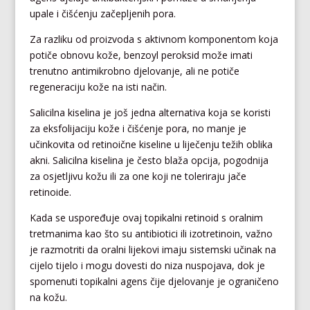
upale i čišćenju začepljenih pora.
Za razliku od proizvoda s aktivnom komponentom koja
potiče obnovu kože, benzoyl peroksid može imati
trenutno antimikrobno djelovanje, ali ne potiče
regeneraciju kože na isti način.
Salicilna kiselina je još jedna alternativa koja se koristi
za eksfolijaciju kože i čišćenje pora, no manje je
učinkovita od retinoične kiseline u liječenju težih oblika
akni. Salicilna kiselina je često blaža opcija, pogodnija
za osjetljivu kožu ili za one koji ne toleriraju jače
retinoide.
Kada se uspoređuje ovaj topikalni retinoid s oralnim
tretmanima kao što su antibiotici ili izotretinoin, važno
je razmotriti da oralni lijekovi imaju sistemski učinak na
cijelo tijelo i mogu dovesti do niza nuspojava, dok je
spomenuti topikalni agens čije djelovanje je ograničeno
na kožu.