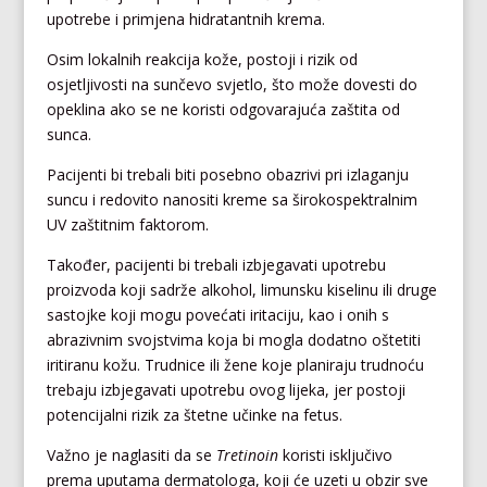
upotrebe i primjena hidratantnih krema.
Osim lokalnih reakcija kože, postoji i rizik od
osjetljivosti na sunčevo svjetlo, što može dovesti do
opeklina ako se ne koristi odgovarajuća zaštita od
sunca.
Pacijenti bi trebali biti posebno obazrivi pri izlaganju
suncu i redovito nanositi kreme sa širokospektralnim
UV zaštitnim faktorom.
Također, pacijenti bi trebali izbjegavati upotrebu
proizvoda koji sadrže alkohol, limunsku kiselinu ili druge
sastojke koji mogu povećati iritaciju, kao i onih s
abrazivnim svojstvima koja bi mogla dodatno oštetiti
iritiranu kožu. Trudnice ili žene koje planiraju trudnoću
trebaju izbjegavati upotrebu ovog lijeka, jer postoji
potencijalni rizik za štetne učinke na fetus.
Važno je naglasiti da se
Tretinoin
koristi isključivo
prema uputama dermatologa, koji će uzeti u obzir sve