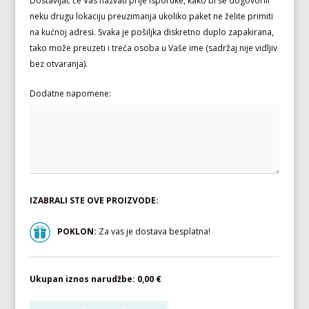
Dostavljač će Vas nazvati prije isporuke, kako bi se dogovorili
neku drugu lokaciju preuzimanja ukoliko paket ne želite primiti
na kućnoj adresi. Svaka je pošiljka diskretno duplo zapakirana,
tako može preuzeti i treća osoba u Vaše ime (sadržaj nije vidljiv
bez otvaranja).
Dodatne napomene:
IZABRALI STE OVE PROIZVODE:
POKLON:
Za vas je dostava besplatna!
Ukupan iznos narudžbe:
0,00 €