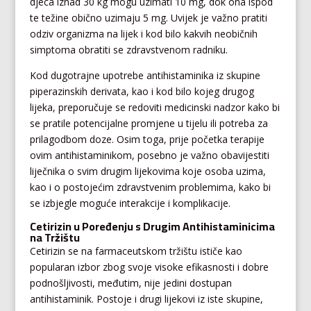
djeca iznad 30 kg mogu uzimati 10 mg, dok ona ispod
te težine obično uzimaju 5 mg. Uvijek je važno pratiti
odziv organizma na lijek i kod bilo kakvih neobičnih
simptoma obratiti se zdravstvenom radniku.
Kod dugotrajne upotrebe antihistaminika iz skupine
piperazinskih derivata, kao i kod bilo kojeg drugog
lijeka, preporučuje se redoviti medicinski nadzor kako bi
se pratile potencijalne promjene u tijelu ili potreba za
prilagodbom doze. Osim toga, prije početka terapije
ovim antihistaminikom, posebno je važno obavijestiti
liječnika o svim drugim lijekovima koje osoba uzima,
kao i o postojećim zdravstvenim problemima, kako bi
se izbjegle moguće interakcije i komplikacije.
Cetirizin u Poređenju s Drugim Antihistaminicima
na Tržištu
Cetirizin se na farmaceutskom tržištu ističe kao
popularan izbor zbog svoje visoke efikasnosti i dobre
podnošljivosti, međutim, nije jedini dostupan
antihistaminik. Postoje i drugi lijekovi iz iste skupine,