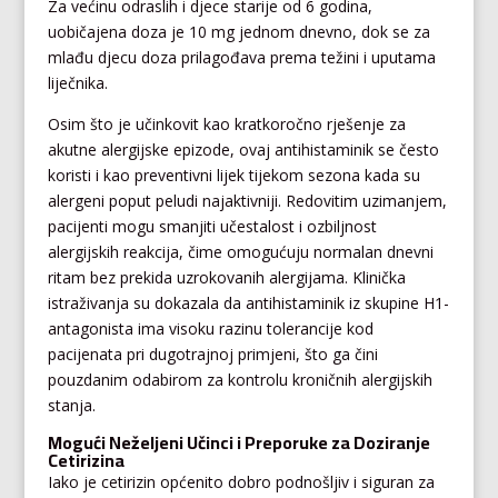
Za većinu odraslih i djece starije od 6 godina,
uobičajena doza je 10 mg jednom dnevno, dok se za
mlađu djecu doza prilagođava prema težini i uputama
liječnika.
Osim što je učinkovit kao kratkoročno rješenje za
akutne alergijske epizode, ovaj antihistaminik se često
koristi i kao preventivni lijek tijekom sezona kada su
alergeni poput peludi najaktivniji. Redovitim uzimanjem,
pacijenti mogu smanjiti učestalost i ozbiljnost
alergijskih reakcija, čime omogućuju normalan dnevni
ritam bez prekida uzrokovanih alergijama. Klinička
istraživanja su dokazala da antihistaminik iz skupine H1-
antagonista ima visoku razinu tolerancije kod
pacijenata pri dugotrajnoj primjeni, što ga čini
pouzdanim odabirom za kontrolu kroničnih alergijskih
stanja.
Mogući Neželjeni Učinci i Preporuke za Doziranje
Cetirizina
Iako je cetirizin općenito dobro podnošljiv i siguran za