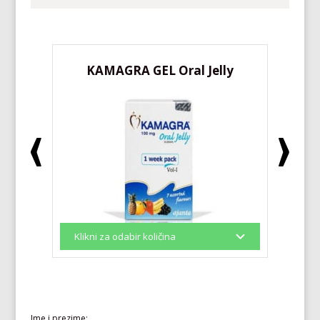
KAMAGRA GEL Oral Jelly
KA
Ime i prezime: