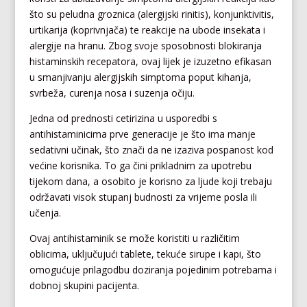
što su peludna groznica (alergijski rinitis), konjunktivitis,
urtikarija (koprivnjača) te reakcije na ubode insekata i
alergije na hranu. Zbog svoje sposobnosti blokiranja
histaminskih recepatora, ovaj lijek je izuzetno efikasan
u smanjivanju alergijskih simptoma poput kihanja,
svrbeža, curenja nosa i suzenja očiju.
Jedna od prednosti cetirizina u usporedbi s
antihistaminicima prve generacije je što ima manje
sedativni učinak, što znači da ne izaziva pospanost kod
većine korisnika. To ga čini prikladnim za upotrebu
tijekom dana, a osobito je korisno za ljude koji trebaju
održavati visok stupanj budnosti za vrijeme posla ili
učenja.
Ovaj antihistaminik se može koristiti u različitim
oblicima, uključujući tablete, tekuće sirupe i kapi, što
omogućuje prilagodbu doziranja pojedinim potrebama i
dobnoj skupini pacijenta.