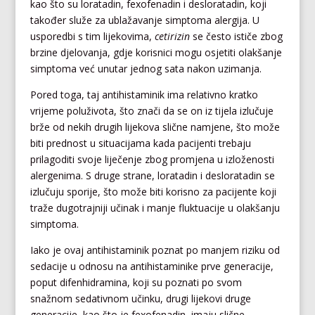
kao što su loratadin, fexofenadin i desloratadin, koji
također služe za ublažavanje simptoma alergija. U
usporedbi s tim lijekovima,
cetirizin
se često ističe zbog
brzine djelovanja, gdje korisnici mogu osjetiti olakšanje
simptoma već unutar jednog sata nakon uzimanja.
Pored toga, taj antihistaminik ima relativno kratko
vrijeme poluživota, što znači da se on iz tijela izlučuje
brže od nekih drugih lijekova slične namjene, što može
biti prednost u situacijama kada pacijenti trebaju
prilagoditi svoje liječenje zbog promjena u izloženosti
alergenima. S druge strane, loratadin i desloratadin se
izlučuju sporije, što može biti korisno za pacijente koji
traže dugotrajniji učinak i manje fluktuacije u olakšanju
simptoma.
Iako je ovaj antihistaminik poznat po manjem riziku od
sedacije u odnosu na antihistaminike prve generacije,
poput difenhidramina, koji su poznati po svom
snažnom sedativnom učinku, drugi lijekovi druge
generacije, kao što je fexofenadin, imaju slične