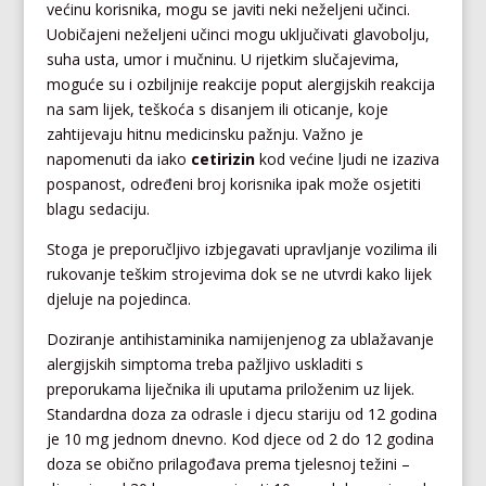
većinu korisnika, mogu se javiti neki neželjeni učinci.
Uobičajeni neželjeni učinci mogu uključivati glavobolju,
suha usta, umor i mučninu. U rijetkim slučajevima,
moguće su i ozbiljnije reakcije poput alergijskih reakcija
na sam lijek, teškoća s disanjem ili oticanje, koje
zahtijevaju hitnu medicinsku pažnju. Važno je
napomenuti da iako
cetirizin
kod većine ljudi ne izaziva
pospanost, određeni broj korisnika ipak može osjetiti
blagu sedaciju.
Stoga je preporučljivo izbjegavati upravljanje vozilima ili
rukovanje teškim strojevima dok se ne utvrdi kako lijek
djeluje na pojedinca.
Doziranje antihistaminika namijenjenog za ublažavanje
alergijskih simptoma treba pažljivo uskladiti s
preporukama liječnika ili uputama priloženim uz lijek.
Standardna doza za odrasle i djecu stariju od 12 godina
je 10 mg jednom dnevno. Kod djece od 2 do 12 godina
doza se obično prilagođava prema tjelesnoj težini –