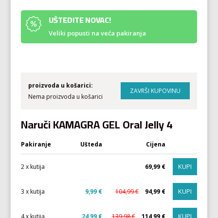
UŠTEDITE NOVAC!
Veliki popusti na veća pakiranja
proizvoda u košarici:
Nema proizvoda u košarici
Naruči KAMAGRA GEL Oral Jelly 4
Pakiranje
Ušteda
Cijena
KUPI
2 x kutija
69,99 €
KUPI
3 x kutija
9,99 €
104,99 €
94,99 €
KUPI
4 x kutija
24,99 €
139,98 €
114,99 €