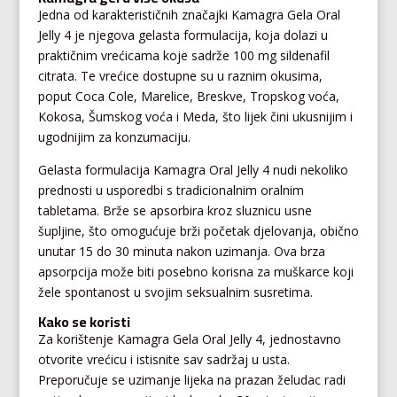
Jedna od karakterističnih značajki Kamagra Gela Oral
Jelly 4 je njegova gelasta formulacija, koja dolazi u
praktičnim vrećicama koje sadrže 100 mg sildenafil
citrata. Te vrećice dostupne su u raznim okusima,
poput Coca Cole, Marelice, Breskve, Tropskog voća,
Kokosa, Šumskog voća i Meda, što lijek čini ukusnijim i
ugodnijim za konzumaciju.
Gelasta formulacija Kamagra Oral Jelly 4 nudi nekoliko
prednosti u usporedbi s tradicionalnim oralnim
tabletama. Brže se apsorbira kroz sluznicu usne
šupljine, što omogućuje brži početak djelovanja, obično
unutar 15 do 30 minuta nakon uzimanja. Ova brza
apsorpcija može biti posebno korisna za muškarce koji
žele spontanost u svojim seksualnim susretima.
Kako se koristi
Za korištenje Kamagra Gela Oral Jelly 4, jednostavno
otvorite vrećicu i istisnite sav sadržaj u usta.
Preporučuje se uzimanje lijeka na prazan želudac radi