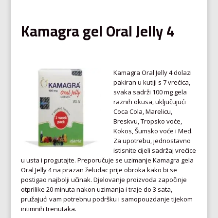
Kamagra gel Oral Jelly 4
Kamagra Oral Jelly 4 dolazi
pakiran u kutiji s 7 vrećica,
svaka sadrži 100 mg gela
raznih okusa, uključujući
Coca Cola, Marelicu,
Breskvu, Tropsko voće,
Kokos, Šumsko voće i Med.
Za upotrebu, jednostavno
istisnite cijeli sadržaj vrećice
u usta i progutajte. Preporučuje se uzimanje Kamagra gela
Oral Jelly 4 na prazan želudac prije obroka kako bi se
postigao najbolji učinak. Djelovanje proizvoda započinje
otprilike 20 minuta nakon uzimanja i traje do 3 sata,
pružajući vam potrebnu podršku i samopouzdanje tijekom
intimnih trenutaka.