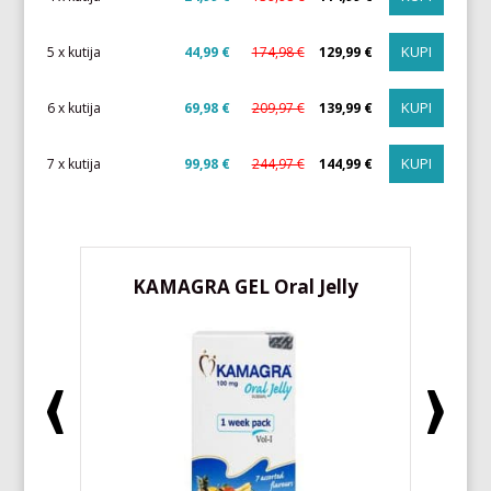
KUPI
5 x kutija
44,99 €
174,98 €
129,99 €
KUPI
6 x kutija
69,98 €
209,97 €
139,99 €
KUPI
7 x kutija
99,98 €
244,97 €
144,99 €
KAMAGRA GEL Oral Jelly
K