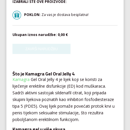
IZABRALI STE OVE PROIZVODE:
POKLON:
Za vas je dostava besplatna!
Ukupan iznos narudžbe:
0,00 €
Što je Kamagra Gel Oral Jelly 4
Kamagra
Gel Oral Jelly 4 je lijek koji se koristi za
liječenje erektilne disfunkcije (ED) kod muškaraca.
Sadrži aktivni sastojak sildenafil citrat, koji pripada
skupini lijekova poznatih kao inhibitori fosfodiesteraze
tipa 5 (PDE5). Ovaj lijek pomaže povećati protok krvi u
penis tijekom seksualne stimulacije, što rezultira
poboljšanom erektilnom funkcijom.
Kamagra gel u više okusa