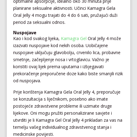
optimalne apsorpcije, idealno oko 30 minuta prije
planirane seksualne aktivnosti. Učinci Kamagra Gela
Oral Jelly 4 mogu trajati do 4 do 6 sati, pružajući duži
period za seksualni odnos.
Nuspojave
Kao i kod svakog lijeka,
Kamagra Gel
Oral Jelly 4 može
izazvati nuspojave kod nekih osoba. Uobičajene
nuspojave uključuju glavobolju, crvenilo lica, probavne
smetnje, začepljenje nosa i vrtoglavicu. Važno je
koristiti ovaj lijek prema uputama i izbjegavati
prekoračenje preporučene doze kako biste smanjili rizik
od nuspojava.
Prije korištenja Kamagra Gela Oral Jelly 4, preporučuje
se konzultacija s liječnikom, posebno ako imate
postojeće zdravstvene probleme ili uzimate druge
lijekove. Oni mogu pružiti personalizirane savjete i
utvrditi je li Kamagra Gel Oral Jelly 4 prikladan za vas na
temelju vašeg individualnog zdravstvenog stanja i
medicinske povijesti.