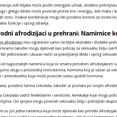
nacija ovih biljaka može pružiti sinergijski učinak, dodatno poboljšav
nga i ginkgo bilobe može povećati protok krvi i energiju, dok maka 
iti stres. Ovakve kombinacije mogu biti posebno korisne za osobe koj
lne funkcije i općeg zdravlja.
rodni afrodizijaci u prehrani: Namirnice k
ni afrodizijaci
nisu ograničeni samo na biljne ekstrakte i dodatke pr
miramo također mogu djelovati kao poticaji za seksualnu želju i perf
biti jednostavan i ukusan način za poboljšanje libida i općeg seksualn
 od najpoznatijih namirnica koja se smatra prirodnim afrodizijakom s
ključnu ulogu u proizvodnji testosterona, hormona koji je važan za sek
e i aminokiselinu koja može povećati razinu spolnih hormona.
ada, posebno tamna čokolada, također je poznata po svojim afrodizi
 čokolada sadrži feniletilamin i serotonin, kemikalije koje mogu pobol
oljstva. Ovi spojevi mogu povećati seksualnu želju i poboljšati ukupn
i su još jedna namirnica koja može djelovati kao prirodni afrodizija
inama koje podržavaju proizvodnju hormona, uključujući testosteron. 