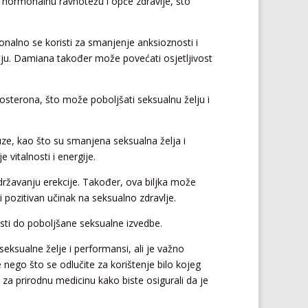
u hormonalnu ravnotežu i opće zdravlje, što
ionalno se koristi za smanjenje anksioznosti i
lju. Damiana također može povećati osjetljivost
tosterona, što može poboljšati seksualnu želju i
, kao što su smanjena seksualna želja i
 vitalnosti i energije.
održavanju erekcije. Također, ova biljka može
i pozitivan učinak na seksualno zdravlje.
sti do poboljšane seksualne izvedbe.
 seksualne želje i performansi, ali je važno
nego što se odlučite za korištenje bilo kojeg
om za prirodnu medicinu kako biste osigurali da je