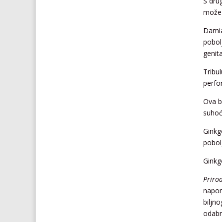
S dru
može 
Damia
pobol
genit
Tribu
perfo
Ova b
suhoća
Ginkg
pobol
Ginkg
Prirod
napom
biljno
odabra