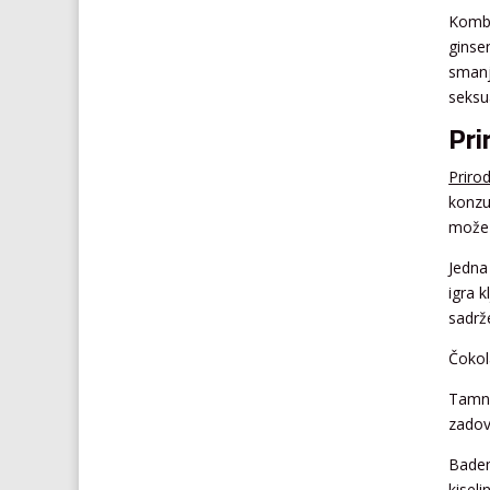
Kombi
ginse
smanj
seksua
Pri
Prirod
konzu
može 
Jedna
igra 
sadrž
Čokol
Tamna
zadov
Badem
kisel