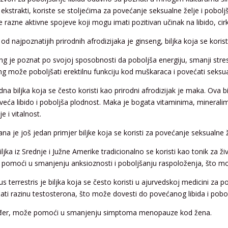
ni ekstrakti, koriste se stoljećima za povećanje seksualne želje i pobo
e razne aktivne spojeve koji mogu imati pozitivan učinak na libido, cir
od najpoznatijih prirodnih afrodizijaka je ginseng, biljka koja se korist
ng je poznat po svojoj sposobnosti da poboljša energiju, smanji stres
ng može poboljšati erektilnu funkciju kod muškaraca i povećati seksu
dna biljka koja se često koristi kao prirodni afrodizijak je maka. Ova 
veća libido i poboljša plodnost. Maka je bogata vitaminima, minerali
je i vitalnost.
na je još jedan primjer biljke koja se koristi za povećanje seksualne ž
ljka iz Srednje i Južne Amerike tradicionalno se koristi kao tonik za ži
pomoći u smanjenju anksioznosti i poboljšanju raspoloženja, što može
us terrestris je biljka koja se često koristi u ajurvedskoj medicini za
ati razinu testosterona, što može dovesti do povećanog libida i po
er, može pomoći u smanjenju simptoma menopauze kod žena.