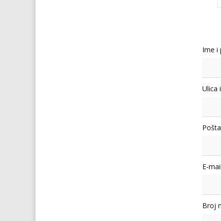
Ime i
Ulica 
Pošta
E-mail
Broj 