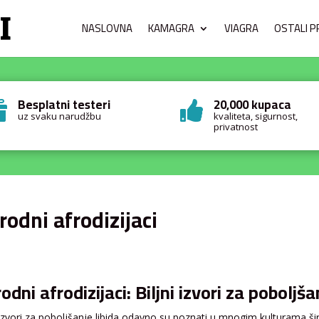
NASLOVNA
KAMAGRA
VIAGRA
OSTALI P
Besplatni testeri
20,000 kupaca


uz svaku narudžbu
kvaliteta, sigurnost,
privatnost
rodni afrodizijaci
rodni afrodizijaci: Biljni izvori za poboljša
 izvori za poboljšanje libida odavno su poznati u mnogim kulturama širo