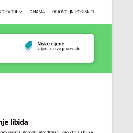
ROIZVODI
O NAMA
ZADOVOLJNI KORISNICI
Niske cijene

vrijedi za sve proizvode
nje libida
m svijeta. Prirodni afrodizijaci, kao što su biljke