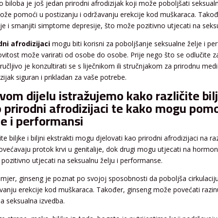
 biloba je još jedan prirodni afrodizijak koji može poboljšati seksualnu
ože pomoći u postizanju i održavanju erekcije kod muškaraca. Takođe
ije i smanjiti simptome depresije, što može pozitivno utjecati na seks
dni afrodizijaci
mogu biti korisni za poboljšanje seksualne želje i pe
ovitost može varirati od osobe do osobe. Prije nego što se odlučite za 
učljivo je konzultirati se s liječnikom ili stručnjakom za prirodnu medi
zijak siguran i prikladan za vaše potrebe.
vom dijelu istražujemo kako različite biljk
 prirodni afrodizijaci te kako mogu pom
je i performansi
ite biljke i biljni ekstrakti mogu djelovati kao prirodni afrodizijaci na r
povećavaju protok krvi u genitalije, dok drugi mogu utjecati na hormons
pozitivno utjecati na seksualnu želju i performanse.
imjer, ginseng je poznat po svojoj sposobnosti da poboljša cirkulacij
vanju erekcije kod muškaraca. Također, ginseng može povećati razinu
a seksualna izvedba.