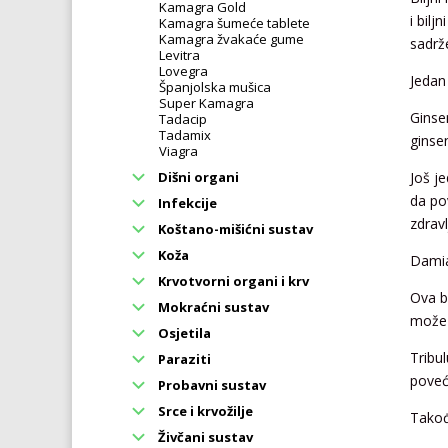
Kamagra Gold
i bilj
Kamagra šumeće tablete
Kamagra žvakaće gume
sadrž
Levitra
Lovegra
Jedan 
Španjolska mušica
Super Kamagra
Ginse
Tadacip
Tadamix
ginse
Viagra
Dišni organi
Još je
da po
Infekcije
zdravl
Koštano-mišićni sustav
Koža
Damia
Krvotvorni organi i krv
Ova bi
Mokraćni sustav
može 
Osjetila
Tribul
Paraziti
poveć
Probavni sustav
Srce i krvožilje
Takođ
Živčani sustav