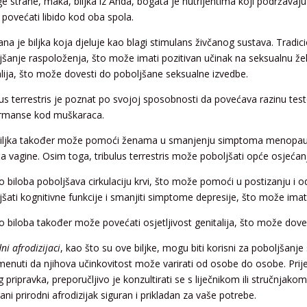
ge strane, maka, biljka iz Anda, bogata je nutrijentima koji podržavaj
povećati libido kod oba spola.
na je biljka koja djeluje kao blagi stimulans živčanog sustava. Tradic
jšanje raspoloženja, što može imati pozitivan učinak na seksualnu že
alija, što može dovesti do poboljšane seksualne izvedbe.
lus terrestris je poznat po svojoj sposobnosti da povećava razinu tes
rmanse kod muškaraca.
iljka također može pomoći ženama u smanjenju simptoma menopauze
 vagine. Osim toga, tribulus terrestris može poboljšati opće osjećanje
o biloba poboljšava cirkulaciju krvi, što može pomoći u postizanju i 
jšati kognitivne funkcije i smanjiti simptome depresije, što može imat
o biloba također može povećati osjetljivost genitalija, što može dove
ni afrodizijaci
, kao što su ove biljke, mogu biti korisni za poboljšanje
enuti da njihova učinkovitost može varirati od osobe do osobe. Prije 
g pripravka, preporučljivo je konzultirati se s liječnikom ili stručnjak
ni prirodni afrodizijak siguran i prikladan za vaše potrebe.