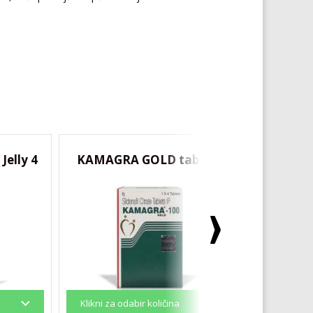
elly 4
KAMAGRA GOLD tablete
SUPER 