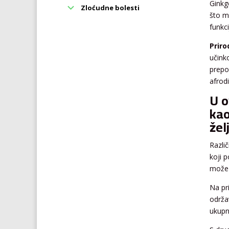
Ginkgo
Zloćudne bolesti
što m
funkc
Priro
učink
prepor
afrodi
U o
kao
žel
Različ
koji 
može 
Na pr
održa
ukupn