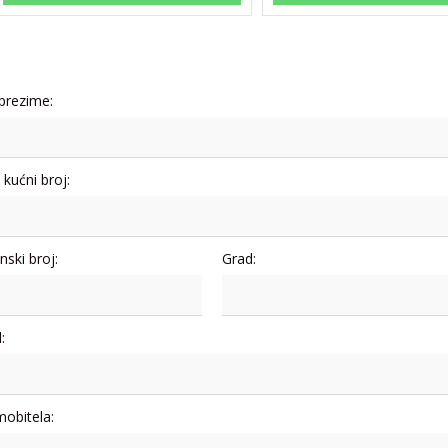
 prezime:
i kućni broj:
nski broj:
Grad:
:
mobitela: