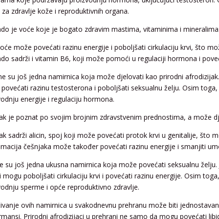
 za zdravlje kože i reproduktivnih organa.
do je voće koje je bogato zdravim mastima, vitaminima i mineralima
oće može povećati razinu energije i poboljšati cirkulaciju krvi, što mo
do sadrži i vitamin B6, koji može pomoći u regulaciji hormona i poveć
e su još jedna namirnica koja može djelovati kao prirodni afrodizi
povećati razinu testosterona i poboljšati seksualnu želju. Osim toga, b
vodnju energije i regulaciju hormona.
ak je poznat po svojim brojnim zdravstvenim prednostima, a može djelo
ak sadrži alicin, spoj koji može povećati protok krvi u genitalije, što
macija češnjaka može također povećati razinu energije i smanjiti um
e su još jedna ukusna namirnica koja može povećati seksualnu želju.
i mogu poboljšati cirkulaciju krvi i povećati razinu energije. Osim toga
vodnju sperme i opće reproduktivno zdravlje.
čivanje ovih namirnica u svakodnevnu prehranu može biti jednostavan i
mansi. Prirodni afrodizijaci u prehrani ne samo da mogu povećati libido