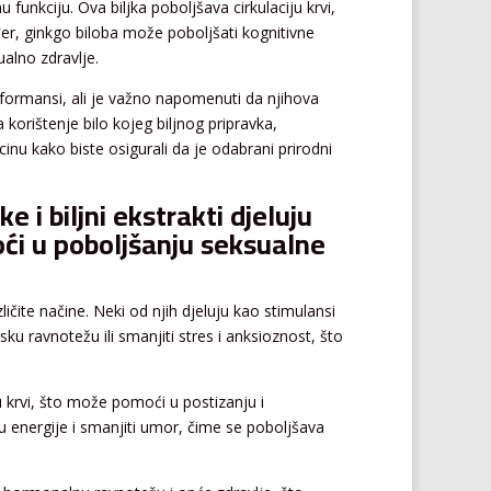
 funkciju. Ova biljka poboljšava cirkulaciju krvi,
r, ginkgo biloba može poboljšati kognitivne
ualno zdravlje.
rformansi, ali je važno napomenuti da njihova
korištenje bilo kojeg biljnog pripravka,
cinu kako biste osigurali da je odabrani prirodni
e i biljni ekstrakti djeluju
oći u poboljšanju seksualne
azličite načine. Neki od njih djeluju kao stimulansi
ku ravnotežu ili smanjiti stres i anksioznost, što
u krvi, što može pomoći u postizanju i
 energije i smanjiti umor, čime se poboljšava