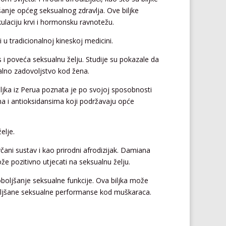
ljšanje općeg seksualnog zdravlja. Ove biljke
kulaciju krvi i hormonsku ravnotežu.
i u tradicionalnoj kineskoj medicini.
 i poveća seksualnu želju. Studije su pokazale da
alno zadovoljstvo kod žena.
biljka iz Perua poznata je po svojoj sposobnosti
ma i antioksidansima koji podržavaju opće
elje.
včani sustav i kao prirodni afrodizijak. Damiana
 pozitivno utjecati na seksualnu želju.
 poboljšanje seksualne funkcije. Ova biljka može
boljšane seksualne performanse kod muškaraca.