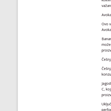
važan
Avoka
Ovo v
Avoka
Banan
može 
proiz
Češnj
Češnj
konzu
Jagod
C, koj
proiz
Uklju
perfor