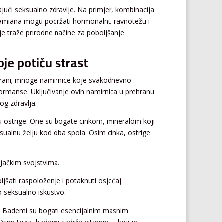
ajući seksualno zdravlje. Na primjer, kombinacija
i damiana mogu podržati hormonalnu ravnotežu i
e traže prirodne načine za poboljšanje
oje potiču strast
ehrani; mnoge namirnice koje svakodnevno
ormanse. Uključivanje ovih namirnica u prehranu
og zdravlja.
u ostrige. One su bogate cinkom, mineralom koji
sualnu želju kod oba spola. Osim cinka, ostrige
jačkim svojstvima.
jšati raspoloženje i potaknuti osjećaj
o seksualno iskustvo.
k. Bademi su bogati esencijalnim masnim
Osim toga, bademi sadrže vitamin E, koji je