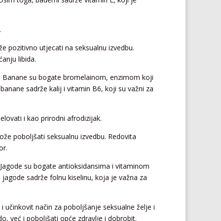
.
že pozitivno utjecati na seksualnu izvedbu.
anju libida.
jak. Banane su bogate bromelainom, enzimom koji
anane sadrže kalij i vitamin B6, koji su važni za
vati i kao prirodni afrodizijak.
 može poboljšati seksualnu izvedbu. Redovita
or.
 Jagode su bogate antioksidansima i vitaminom
, jagode sadrže folnu kiselinu, koja je važna za
 učinkovit način za poboljšanje seksualne želje i
, već i poboljšati opće zdravlje i dobrobit.