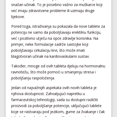
snažan učinak. To je posebno važno za muškarce koji
već imaju zdravstvene probleme ili uzimaju druge
lijekove.
Pored toga, istraživanja su pokazala da nove tablete za
potenciju ne samo da poboljšavaju erektilnu funkciju,
već i pozitivno utječu na opće zdravlje korisnika. Na
primjer, neke formulacije sadrže sastojke koji
poboljšavaju cirkulaciju krvi, što može imati
blagotvoran učinak na kardiovaskularni sustav.
Također, mnoge od ovih tableta djeluju na hormonalnu
ravnotežu, što može pomoći u smanjenju stresa i
poboljšanju raspoloženja.
Jedan od najvažnijih aspekata ovih novih tableta je
njihova dostupnost. Zahvaljujući napretku u
farmaceutskoj tehnologiji, sada su dostupni različiti
proizvodi za poboljšanje potencije, uključujući tablete
koje se rastvaraju pod jezikom, gume za žvakanje i čak