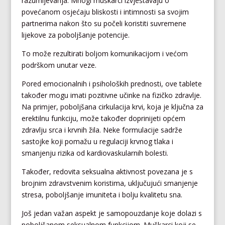
razumijevanja. Mnogi muškarci izvještavaju o
povećanom osjećaju bliskosti i intimnosti sa svojim
partnerima nakon što su počeli koristiti suvremene
lijekove za poboljšanje potencije.
To može rezultirati boljom komunikacijom i većom
podrškom unutar veze.
Pored emocionalnih i psiholoških prednosti, ove tablete
također mogu imati pozitivne učinke na fizičko zdravlje.
Na primjer, poboljšana cirkulacija krvi, koja je ključna za
erektilnu funkciju, može također doprinijeti općem
zdravlju srca i krvnih žila. Neke formulacije sadrže
sastojke koji pomažu u regulaciji krvnog tlaka i
smanjenju rizika od kardiovaskularnih bolesti.
Također, redovita seksualna aktivnost povezana je s
brojnim zdravstvenim koristima, uključujući smanjenje
stresa, poboljšanje imuniteta i bolju kvalitetu sna.
Još jedan važan aspekt je samopouzdanje koje dolazi s
poboljšanom seksualnom funkcijom. Muškarci koji se