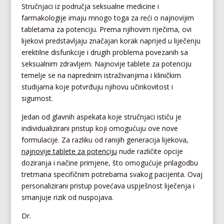
Stručnjaci iz područja seksualne medicine i
farmakologije imaju mnogo toga za reći o najnovijim
tabletama za potenciju. Prema njihovim riječima, ovi
lijekovi predstavljaju značajan korak naprijed u liječenju
erektilne disfunkcije i drugih problema povezanih sa
seksualnim zdravljem. Najnovije tablete za potenciju
temelje se na naprednim istraživanjima i kliničkim
studijama koje potvrđuju njihovu učinkovitost i
sigurnost.
Jedan od glavnih aspekata koje stručnjaci ističu je
individualizirani pristup koji omogućuju ove nove
formulacije. Za razliku od ranijih generacija lijekova,
najnovije tablete za potenciju
nude različite opcije
doziranja i načine primjene, što omogućuje prilagodbu
tretmana specifičnim potrebama svakog pacijenta. Ovaj
personalizirani pristup povećava uspješnost liječenja i
smanjuje rizik od nuspojava.
Dr.