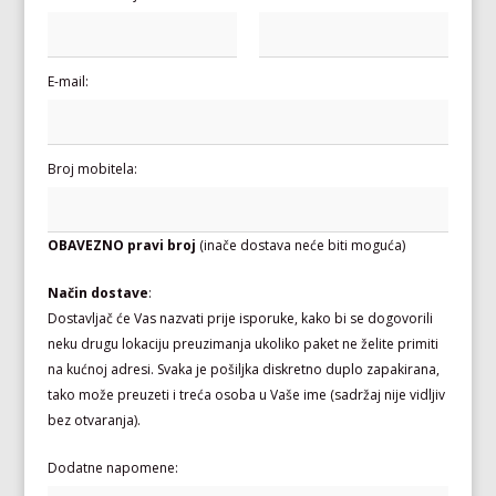
E-mail:
Broj mobitela:
OBAVEZNO pravi broj
(inače dostava neće biti moguća)
Način dostave
:
Dostavljač će Vas nazvati prije isporuke, kako bi se dogovorili
neku drugu lokaciju preuzimanja ukoliko paket ne želite primiti
na kućnoj adresi. Svaka je pošiljka diskretno duplo zapakirana,
tako može preuzeti i treća osoba u Vaše ime (sadržaj nije vidljiv
bez otvaranja).
Dodatne napomene: