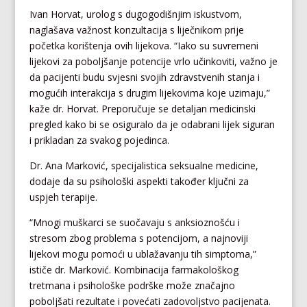
Ivan Horvat, urolog s dugogodišnjim iskustvom,
naglašava važnost konzultacija s liječnikom prije
početka korištenja ovih lijekova. “Iako su suvremeni
lijekovi za poboljšanje potencije vrlo učinkoviti, važno je
da pacijenti budu svjesni svojih zdravstvenih stanja i
mogućih interakcija s drugim lijekovima koje uzimaju,”
kaže dr. Horvat. Preporučuje se detaljan medicinski
pregled kako bi se osiguralo da je odabrani lijek siguran
i prikladan za svakog pojedinca.
Dr. Ana Marković, specijalistica seksualne medicine,
dodaje da su psihološki aspekti također ključni za
uspjeh terapije.
“Mnogi muškarci se suočavaju s anksioznošću i
stresom zbog problema s potencijom, a najnoviji
lijekovi mogu pomoći u ublažavanju tih simptoma,”
ističe dr. Marković. Kombinacija farmakološkog
tretmana i psihološke podrške može značajno
poboljšati rezultate i povećati zadovoljstvo pacijenata.