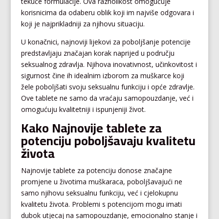
tekuće formulacije. Ova raznolikost omogućuje
korisnicima da odaberu oblik koji im najviše odgovara i
koji je najprikladniji za njihovu situaciju.
U konačnici, najnoviji lijekovi za poboljšanje potencije
predstavljaju značajan korak naprijed u području
seksualnog zdravlja. Njihova inovativnost, učinkovitost i
sigurnost čine ih idealnim izborom za muškarce koji
žele poboljšati svoju seksualnu funkciju i opće zdravlje.
Ove tablete ne samo da vraćaju samopouzdanje, već i
omogućuju kvalitetniji i ispunjeniji život.
Kako Najnovije tablete za
potenciju poboljšavaju kvalitetu
života
Najnovije tablete za potenciju donose značajne
promjene u životima muškaraca, poboljšavajući ne
samo njihovu seksualnu funkciju, već i cjelokupnu
kvalitetu života. Problemi s potencijom mogu imati
dubok utjecaj na samopouzdanje, emocionalno stanje i