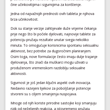
čine učinkovitijima i sigurnijima za korištenje.
Jedna od najvažnijih prednosti ovih tableta je njihova
brza učinkovitost.
Dok su starije verzije zahtijevale duže vrijeme čekanja
prije nego što bi počele djelovati, najnovije tablete za
potenciju pružaju rezultate unutar svega nekoliko
minuta. To omogućuje korisnicima spontanu seksualnu
aktivnost, bez potrebe za dugoročnim planiranjem.
Osim toga, nove formulacije često imaju dulje trajanje
djelovanja, što znači da muškarci mogu uživati u
produženom vremenskom razdoblju seksualne
aktivnosti.
Sigurnost je još jedan ključni aspekt ovih inovacija.
Nedavno razvijeni lijekovi za poboljšanje potencije
stvoreni su s ciljem smanjenja nuspojava.
Mnoge od njih koriste prirodne sastojke koji smanjuju
rizik od neželjenih reakcija, a istovremeno pružaju