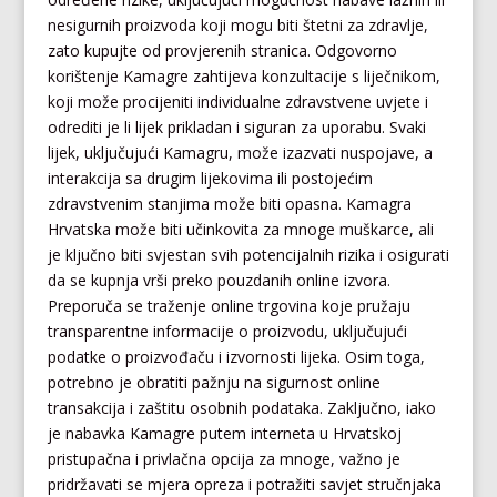
nesigurnih proizvoda koji mogu biti štetni za zdravlje,
zato kupujte od provjerenih stranica. Odgovorno
korištenje Kamagre zahtijeva konzultacije s liječnikom,
koji može procijeniti individualne zdravstvene uvjete i
odrediti je li lijek prikladan i siguran za uporabu. Svaki
lijek, uključujući Kamagru, može izazvati nuspojave, a
interakcija sa drugim lijekovima ili postojećim
zdravstvenim stanjima može biti opasna. Kamagra
Hrvatska može biti učinkovita za mnoge muškarce, ali
je ključno biti svjestan svih potencijalnih rizika i osigurati
da se kupnja vrši preko pouzdanih online izvora.
Preporuča se traženje online trgovina koje pružaju
transparentne informacije o proizvodu, uključujući
podatke o proizvođaču i izvornosti lijeka. Osim toga,
potrebno je obratiti pažnju na sigurnost online
transakcija i zaštitu osobnih podataka. Zaključno, iako
je nabavka Kamagre putem interneta u Hrvatskoj
pristupačna i privlačna opcija za mnoge, važno je
pridržavati se mjera opreza i potražiti savjet stručnjaka