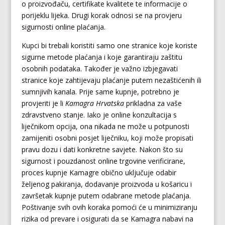
o proizvođaču, certifikate kvalitete te informacije o
porijeklu lijeka. Drugi korak odnosi se na provjeru
sigurnosti online plaćanja.
Kupci bi trebali koristiti samo one stranice koje koriste
sigurne metode plaćanja i koje garantiraju zaštitu
osobnih podataka. Također je važno izbjegavati
stranice koje zahtijevaju plaćanje putem nezaštićenih ili
sumnjivih kanala. Prije same kupnje, potrebno je
provjeriti je li
Kamagra Hrvatska
prikladna za vaše
zdravstveno stanje. Iako je online konzultacija s
liječnikom opcija, ona nikada ne može u potpunosti
zamijeniti osobni posjet liječniku, koji može propisati
pravu dozu i dati konkretne savjete. Nakon što su
sigurnost i pouzdanost online trgovine verificirane,
proces kupnje Kamagre obično uključuje odabir
željenog pakiranja, dodavanje proizvoda u košaricu i
završetak kupnje putem odabrane metode plaćanja.
Poštivanje svih ovih koraka pomoći će u minimiziranju
rizika od prevare i osigurati da se Kamagra nabavi na