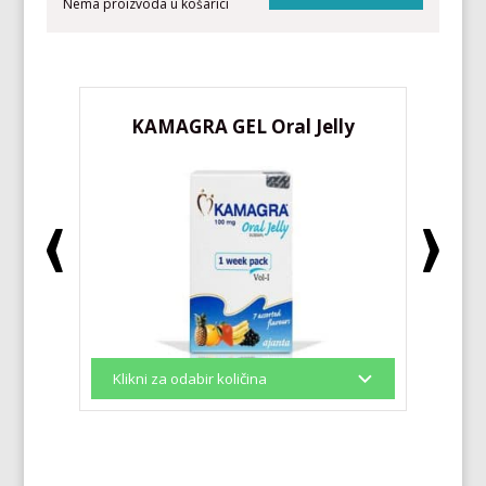
Nema proizvoda u košarici
KAMAGRA GEL Oral Jelly
KA