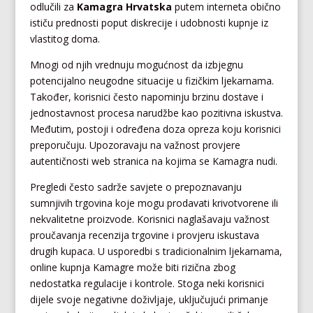
odlučili za
Kamagra Hrvatska
putem interneta obično
ističu prednosti poput diskrecije i udobnosti kupnje iz
vlastitog doma.
Mnogi od njih vrednuju mogućnost da izbjegnu
potencijalno neugodne situacije u fizičkim ljekarnama.
Također, korisnici često napominju brzinu dostave i
jednostavnost procesa narudžbe kao pozitivna iskustva.
Međutim, postoji i određena doza opreza koju korisnici
preporučuju. Upozoravaju na važnost provjere
autentičnosti web stranica na kojima se Kamagra nudi.
Pregledi često sadrže savjete o prepoznavanju
sumnjivih trgovina koje mogu prodavati krivotvorene ili
nekvalitetne proizvode. Korisnici naglašavaju važnost
proučavanja recenzija trgovine i provjeru iskustava
drugih kupaca. U usporedbi s tradicionalnim ljekarnama,
online kupnja Kamagre može biti rizična zbog
nedostatka regulacije i kontrole. Stoga neki korisnici
dijele svoje negativne doživljaje, uključujući primanje