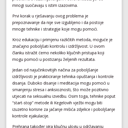
mnogi suočavaju s istim izazovima.
Prvi korak u rješavanju ovog problema je
prepoznavanje da nije sve izgubljeno i da postoje
mnoge tehnike i strategije koje mogu pomoći.
Kroz edukaciju i primjenu različitih metoda, moguće je
značajno poboljšati kontrolu i izdržljivost. U ovom
članku istražit ćemo nekoliko ključnih pristupa koji
mogu pomoći u postizanju željenih rezultata.
Jedan od najučinkovitijih načina za poboljšanje
izdržljivosti je prakticiranje tehnika opuštanja i kontrole
disanja. Duboko disanje i meditacija mogu pomoći u
smanjenju stresa i anksioznosti, što može pozitivno
utjecati na seksualnu izvedbu. Osim toga, tehnike poput
“start-stop” metode ili Kegelovih vježbi mogu biti
izuzetno korisne za jačanje mišića zdjelice i poboljšanje
kontrole ejakulacije.
Prehrana također igra ključnu ulogu u održavanju