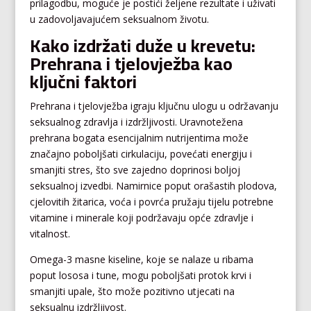
prilagodbu, moguće je postići željene rezultate i uživati
u zadovoljavajućem seksualnom životu.
Kako izdržati duže u krevetu:
Prehrana i tjelovježba kao
ključni faktori
Prehrana i tjelovježba igraju ključnu ulogu u održavanju
seksualnog zdravlja i izdržljivosti. Uravnotežena
prehrana bogata esencijalnim nutrijentima može
značajno poboljšati cirkulaciju, povećati energiju i
smanjiti stres, što sve zajedno doprinosi boljoj
seksualnoj izvedbi. Namirnice poput orašastih plodova,
cjelovitih žitarica, voća i povrća pružaju tijelu potrebne
vitamine i minerale koji podržavaju opće zdravlje i
vitalnost.
Omega-3 masne kiseline, koje se nalaze u ribama
poput lososa i tune, mogu poboljšati protok krvi i
smanjiti upale, što može pozitivno utjecati na
seksualnu izdržljivost.