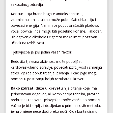
seksualnog zdravlja.
Konzumacija hrane bogate antioksidansima,
vitaminima i mineralima može poboljšati cirkulaciju i
povećati energiju. Namirnice poput orašastih plodova,
voća, povrća i ribe mogu biti posebno korisne. Također,
izbjegavanje alkohola i cigareta može imati pozitivan
učinak na izdržljivost.
Tjelovježba je još jedan važan faktor.
Redovita tjelesna aktivnost može poboljšati
kardiovaskularno zdravlje, povećati izdržljivost i smanjiti
stres. Vježbe poput trčanja, plivanja ili čak joge mogu
pomoći u postizanju boljih rezultata u krevetu.
Kako izdržati duže u krevetu
nije pitanje koje ima
jednostavan odgovor, ali kombinacija tehnika, pravilne
prehrane i redovite tjelovježbe može značajno pomoći.
Važno je biti strpljiv i dosljedan u primjeni ovih metoda,
jer promjene neće doći preko noći. Kroz kontinuiranu