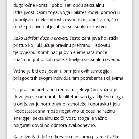
dugoročne koristi i poboljšati opću seksualnu
izdržljivost. Osim toga, yoga i pilates mogu pomoći u
poboljšanju fleksibilnosti, ravnoteže i opuštanja, što
može pozitivno utjecati na seksualno iskustvo.
Kako izdržati duže u krevetu
često zahtijeva holistički
pristup koji uključuje pravilnu prehranu i redovitu
tjelovježbu. Kombinacija ovih elemenata može
značajno poboljšati opće zdravlje i seksualnu izvedbu.
Važno je biti dosljedan u primjeni ovih strategija i
prilagoditi ih svojim individualnim potrebama i ciljevima.
Uz pravilnu prehranu i redovitu tjelovježbu, važno je i
dovoljno se odmarati. Kvalitetan san igra ključnu ulogu
u održavanju hormonalne ravnoteže i oporavku tijela.
Nedostatak sna može negativno utjecati na razinu
energije i seksualnu izdržljivost, stoga je važno
osigurati dovoljno odmora svakodnevno.
Kako izdržati duže u krevetu nije samo pitanje fizičke