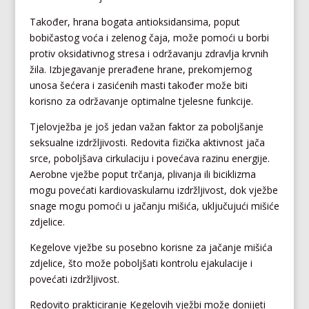
Također, hrana bogata antioksidansima, poput
bobičastog voća i zelenog čaja, može pomoći u borbi
protiv oksidativnog stresa i održavanju zdravlja krvnih
žila. Izbjegavanje prerađene hrane, prekomjernog
unosa šećera i zasićenih masti također može biti
korisno za održavanje optimalne tjelesne funkcije.
Tjelovježba je još jedan važan faktor za poboljšanje
seksualne izdržljivosti. Redovita fizička aktivnost jača
srce, poboljšava cirkulaciju i povećava razinu energije.
Aerobne vježbe poput trčanja, plivanja ili biciklizma
mogu povećati kardiovaskularnu izdržljivost, dok vježbe
snage mogu pomoći u jačanju mišića, uključujući mišiće
zdjelice.
Kegelove vježbe su posebno korisne za jačanje mišića
zdjelice, što može poboljšati kontrolu ejakulacije i
povećati izdržljivost.
Redovito prakticiranje Kegelovih vježbi može donijeti