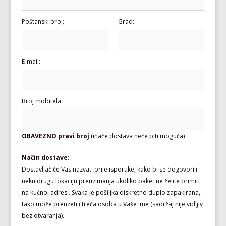
Poštanski broj:
Grad:
E-mail:
Broj mobitela:
OBAVEZNO pravi broj
(inače dostava neće biti moguća)
Način dostave
:
Dostavljač će Vas nazvati prije isporuke, kako bi se dogovorili
neku drugu lokaciju preuzimanja ukoliko paket ne želite primiti
na kućnoj adresi. Svaka je pošiljka diskretno duplo zapakirana,
tako može preuzeti i treća osoba u Vaše ime (sadržaj nije vidljiv
bez otvaranja).