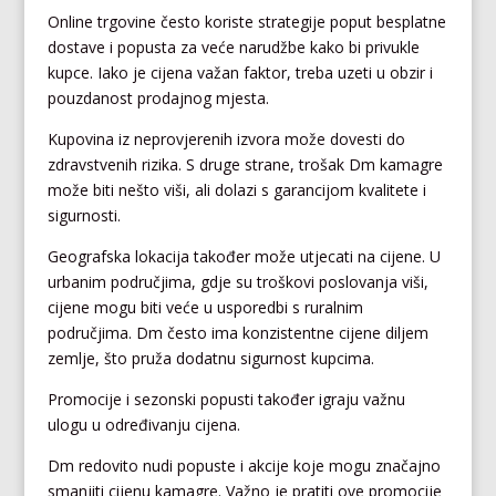
Online trgovine često koriste strategije poput besplatne
dostave i popusta za veće narudžbe kako bi privukle
kupce. Iako je cijena važan faktor, treba uzeti u obzir i
pouzdanost prodajnog mjesta.
Kupovina iz neprovjerenih izvora može dovesti do
zdravstvenih rizika. S druge strane, trošak Dm kamagre
može biti nešto viši, ali dolazi s garancijom kvalitete i
sigurnosti.
Geografska lokacija također može utjecati na cijene. U
urbanim područjima, gdje su troškovi poslovanja viši,
cijene mogu biti veće u usporedbi s ruralnim
područjima. Dm često ima konzistentne cijene diljem
zemlje, što pruža dodatnu sigurnost kupcima.
Promocije i sezonski popusti također igraju važnu
ulogu u određivanju cijena.
Dm redovito nudi popuste i akcije koje mogu značajno
smanjiti cijenu kamagre. Važno je pratiti ove promocije