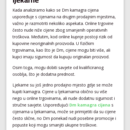
Kada analiziramo kako se Dm kamagra cijena
uspoređuje s cijenama na drugim prodajnim mjestima,
važno je razmotriti nekoliko aspekata. Online trgovine
često nude niže cijene zbog smanjenih operativnih
troškova. Međutim, kod online kupnje postoji rizik od
kupovine neoriginalnih proizvoda. U fizičkim
trgovinama, kao što je Dm, cijene mogu biti više, ali
kupci imaju sigurnost da kupuju originalan proizvod.
Osim toga, mogu dobiti savjete od kvalificiranog
osoblja, što je dodatna prednost.
Ljekarne su još jedno prodajno mjesto gdje se može
kupiti kamagra. Cijene u ljekarnama obično su više
nego u online trgovinama, ali nude dodatnu sigurnost i
stručne savjete. Uspoređujući
Dm kamagra cijena
s
cijenama u ljekarnama, može se primijetiti da su cijene
često slične, no Dm ponekad nudi posebne promocije i
popuste koji mogu smanjiti ukupne troškove.