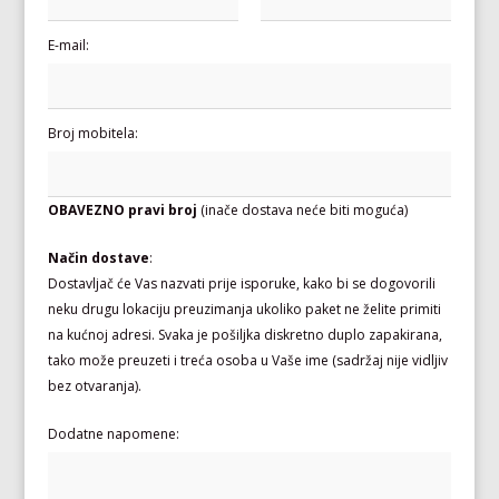
E-mail:
Broj mobitela:
OBAVEZNO pravi broj
(inače dostava neće biti moguća)
Način dostave
:
Dostavljač će Vas nazvati prije isporuke, kako bi se dogovorili
neku drugu lokaciju preuzimanja ukoliko paket ne želite primiti
na kućnoj adresi. Svaka je pošiljka diskretno duplo zapakirana,
tako može preuzeti i treća osoba u Vaše ime (sadržaj nije vidljiv
bez otvaranja).
Dodatne napomene: