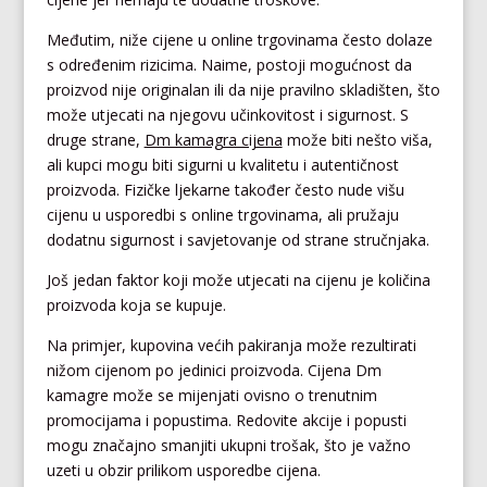
Međutim, niže cijene u online trgovinama često dolaze
s određenim rizicima. Naime, postoji mogućnost da
proizvod nije originalan ili da nije pravilno skladišten, što
može utjecati na njegovu učinkovitost i sigurnost. S
druge strane,
Dm kamagra cijena
može biti nešto viša,
ali kupci mogu biti sigurni u kvalitetu i autentičnost
proizvoda. Fizičke ljekarne također često nude višu
cijenu u usporedbi s online trgovinama, ali pružaju
dodatnu sigurnost i savjetovanje od strane stručnjaka.
Još jedan faktor koji može utjecati na cijenu je količina
proizvoda koja se kupuje.
Na primjer, kupovina većih pakiranja može rezultirati
nižom cijenom po jedinici proizvoda. Cijena Dm
kamagre može se mijenjati ovisno o trenutnim
promocijama i popustima. Redovite akcije i popusti
mogu značajno smanjiti ukupni trošak, što je važno
uzeti u obzir prilikom usporedbe cijena.