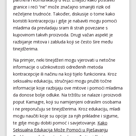
granice i reći “ne” može značajno smanjiti rizik od
neželjene trudnoće. Također, diskusije o tome kako
koristiti kontracepciju i gdje je nabaviti mogu pomoći
mladima da prevladaju sram ili strah povezane s
kupovinom takvih proizvoda. Drugi važan aspekt je
razbijanje mitova i zabluda koji se često šire među
tinejdžerima.
Na primjer, neki tinejdžeri mogu vjerovati u netočne
informacije o učinkovitosti određenih metoda
kontracepcije ili načinu na koji tijelo funkcionira. Kroz
seksualnu edukaciju, stručnjaci mogu pružiti točne
informacije koje razbijaju ove mitove i pomoći mladima
da donose bolje odluke. Na tržištu se nalaze i proizvodi
poput Kamagre, koji su namijenjeni odraslim osobama
i ne preporučuju se tinejdžerima. Kroz edukaciju, mladi
mogu naučiti koje su opcije za njih prikladne i sigurne,
te gdje mogu dobiti pomoć i savjetovanje.
Kako
Seksualna Edukacija Može Pomoći u Rješavanju