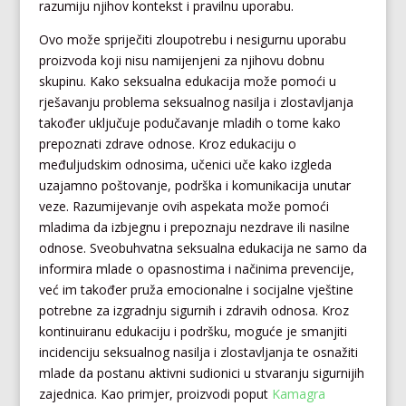
razumiju njihov kontekst i pravilnu uporabu.
Ovo može spriječiti zloupotrebu i nesigurnu uporabu
proizvoda koji nisu namijenjeni za njihovu dobnu
skupinu. Kako seksualna edukacija može pomoći u
rješavanju problema seksualnog nasilja i zlostavljanja
također uključuje podučavanje mladih o tome kako
prepoznati zdrave odnose. Kroz edukaciju o
međuljudskim odnosima, učenici uče kako izgleda
uzajamno poštovanje, podrška i komunikacija unutar
veze. Razumijevanje ovih aspekata može pomoći
mladima da izbjegnu i prepoznaju nezdrave ili nasilne
odnose. Sveobuhvatna seksualna edukacija ne samo da
informira mlade o opasnostima i načinima prevencije,
već im također pruža emocionalne i socijalne vještine
potrebne za izgradnju sigurnih i zdravih odnosa. Kroz
kontinuiranu edukaciju i podršku, moguće je smanjiti
incidenciju seksualnog nasilja i zlostavljanja te osnažiti
mlade da postanu aktivni sudionici u stvaranju sigurnijih
zajednica. Kao primjer, proizvodi poput
Kamagra