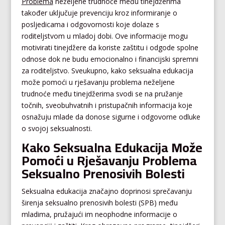
Problema
neželjene trudnoće među tinejdžerima
također uključuje prevenciju kroz informiranje o
posljedicama i odgovornosti koje dolaze s
roditeljstvom u mladoj dobi. Ove informacije mogu
motivirati tinejdžere da koriste zaštitu i odgode spolne
odnose dok ne budu emocionalno i financijski spremni
za roditeljstvo. Sveukupno, kako seksualna edukacija
može pomoći u rješavanju problema neželjene
trudnoće među tinejdžerima svodi se na pružanje
točnih, sveobuhvatnih i pristupačnih informacija koje
osnažuju mlade da donose sigurne i odgovorne odluke
o svojoj seksualnosti.
Kako Seksualna Edukacija Može
Pomoći u Rješavanju Problema
Seksualno Prenosivih Bolesti
Seksualna edukacija značajno doprinosi sprečavanju
širenja seksualno prenosivih bolesti (SPB) među
mladima, pružajući im neophodne informacije o