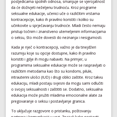
posljedicama spolnih odnosa, smanjuje se vjerojatnost
da će doživjeti neželjenu trudnoću. Kroz programe
seksualne edukacije, učenici uče o različitim vrstama
kontracepcije, kako ih pravilno koristiti i koliko su
učinkovite u sprječavanju trudnoće. Mladi često nemaju
pristup točnim i znanstveno utemeljenim informacijama
o seksu, što može dovesti do neznanja i nesigurnosti.
Kada je riječ o kontracepciji, važno je da tinejdžeri
razumiju koje su opcije dostupne, kako ih pravilno
koristiti i gdje ih mogu nabaviti. Na primjer, u
programima seksualne edukacije može se raspravljati o
različitim metodama kao što su kondomi, pilule,
intrauterini ulošci (IUD) i drugi oblici zaštite. Kroz takvu
edukaciju, mladi postaju svjesni da mogu sami odlučiti
o svojoj seksualnosti i zaštititi se. Dodatno, seksualna
edukacija može pružiti mladima emocionalne alate za
pregovaranje o seksu i postavljanje granica.
To uključuje razgovore o pristanku, poštovanju
partnera i komunikaciji u vezi. Znajući kako postaviti