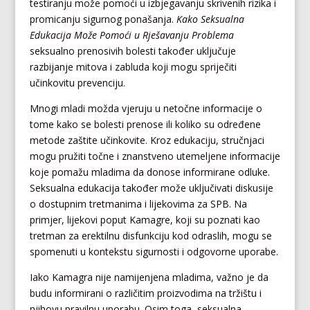
testiranju može pomoći u izbjegavanju skrivenih rizika i
promicanju sigurnog ponašanja.
Kako Seksualna
Edukacija Može Pomoći u Rješavanju Problema
seksualno prenosivih bolesti također uključuje
razbijanje mitova i zabluda koji mogu spriječiti
učinkovitu prevenciju.
Mnogi mladi možda vjeruju u netočne informacije o
tome kako se bolesti prenose ili koliko su određene
metode zaštite učinkovite. Kroz edukaciju, stručnjaci
mogu pružiti točne i znanstveno utemeljene informacije
koje pomažu mladima da donose informirane odluke.
Seksualna edukacija također može uključivati diskusije
o dostupnim tretmanima i lijekovima za SPB. Na
primjer, lijekovi poput Kamagre, koji su poznati kao
tretman za erektilnu disfunkciju kod odraslih, mogu se
spomenuti u kontekstu sigurnosti i odgovorne uporabe.
Iako Kamagra nije namijenjena mladima, važno je da
budu informirani o različitim proizvodima na tržištu i
njihovu pravilnu uporabu. Osim toga, seksualna