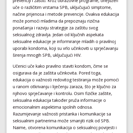
prevenciji i zaštiti. Kroz obrazovne programe, tinejdžeri
uče o različitim vrstama SPB, uključujući simptome,
načine prijenosa i metode prevencije. Ovakva edukacija
može pomoći mladima da prepoznaju rizična
ponašanja i razviju strategije za zaštitu svog
seksualnog zdravlja. Jedan od ključnih aspekata
seksualne edukacije je informiranje mladih o pravilnoj
uporabi kondoma, koji su vrlo učinkoviti u sprječavanju
širenja mnogih SPB, uključujući HIV.
Učenici uče kako pravilno staviti kondom, čime se
osigurava da je zaštita učinkovita. Pored toga,
edukacija o važnosti redovitog testiranja može pomoći
u ranom otkrivanju i liječenju zaraza, što je ključno za
njihovo sprječavanje i kontrolu. Osim fizičke zaštite,
seksualna edukacija također pruža informacije o
emocionalnim aspektima spolnih odnosa.
Razumijevanje važnosti pristanka i komunikacije sa
seksualnim partnerima može smanjiti rizik od SPB.
Naime, otvorena komunikacija o seksualnoj povijesti i