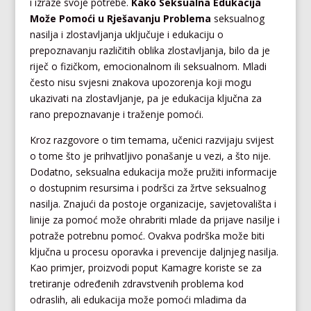
i izraze svoje potrebe.
Kako Seksualna Edukacija
Može Pomoći u Rješavanju Problema
seksualnog
nasilja i zlostavljanja uključuje i edukaciju o
prepoznavanju različitih oblika zlostavljanja, bilo da je
riječ o fizičkom, emocionalnom ili seksualnom. Mladi
često nisu svjesni znakova upozorenja koji mogu
ukazivati na zlostavljanje, pa je edukacija ključna za
rano prepoznavanje i traženje pomoći.
Kroz razgovore o tim temama, učenici razvijaju svijest
o tome što je prihvatljivo ponašanje u vezi, a što nije.
Dodatno, seksualna edukacija može pružiti informacije
o dostupnim resursima i podršci za žrtve seksualnog
nasilja. Znajući da postoje organizacije, savjetovališta i
linije za pomoć može ohrabriti mlade da prijave nasilje i
potraže potrebnu pomoć. Ovakva podrška može biti
ključna u procesu oporavka i prevencije daljnjeg nasilja.
Kao primjer, proizvodi poput Kamagre koriste se za
tretiranje određenih zdravstvenih problema kod
odraslih, ali edukacija može pomoći mladima da